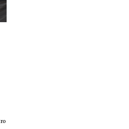
11,243
Seguidores
tro