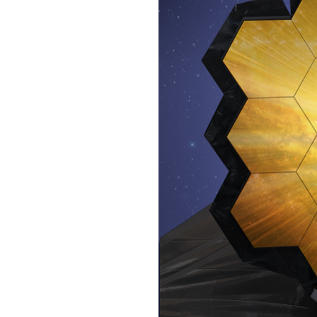
Únete a nuestr
comunidad de
suscriptores y 
la conversación
Para suscribirte, solo escribe tu 
click en el botón de "suscribir".
privacidad y no enviaremos corr
está segura con nosotros.