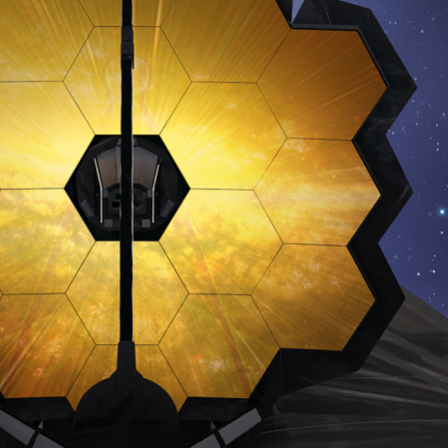
a
sé parte de
.
dirección de correo eletrónico y da
 No te preocupes, respetamos tu
Acepto la
Políti
eo basura a tu INBOX. Tu información