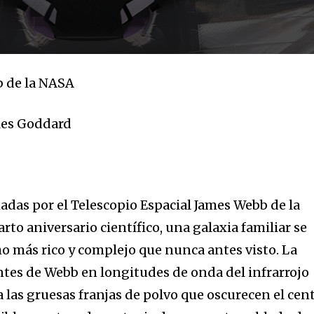
b de la NASA
32,214
Seguidores
les Goddard
as por el Telescopio Espacial James Webb de la
rto aniversario científico, una galaxia familiar se
 más rico y complejo que nunca antes visto. La
ntes de Webb en longitudes de onda del infrarrojo
 las gruesas franjas de polvo que oscurecen el cen