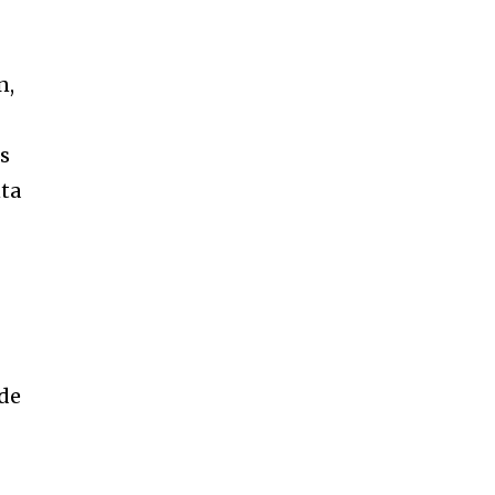
n,
os
nta
 de