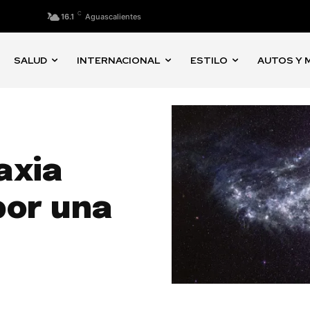
C
16.1
Aguascalientes
SALUD
INTERNACIONAL
ESTILO
AUTOS Y 
axia
por una