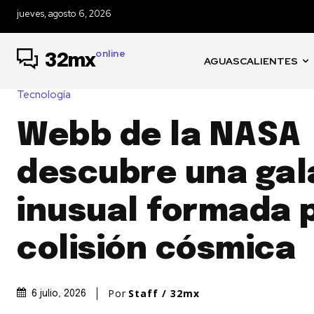
jueves, agosto 6, 2026
online
32mx
AGUASCALIENTES
Tecnología
Webb de la NASA
descubre una gal
inusual formada 
colisión cósmica
Por
Staff / 32mx
6 julio, 2026