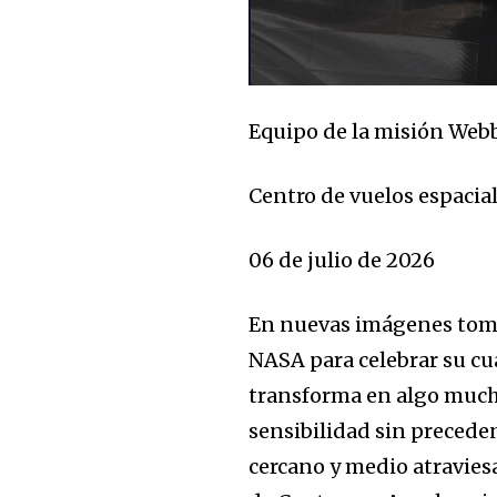
Equipo de la misión Web
32,111
Seguidores
Centro de vuelos espacia
06 de julio de 2026
En nuevas imágenes tomad
NASA para celebrar su cua
transforma en algo mucho
sensibilidad sin precede
cercano y medio atraviesa