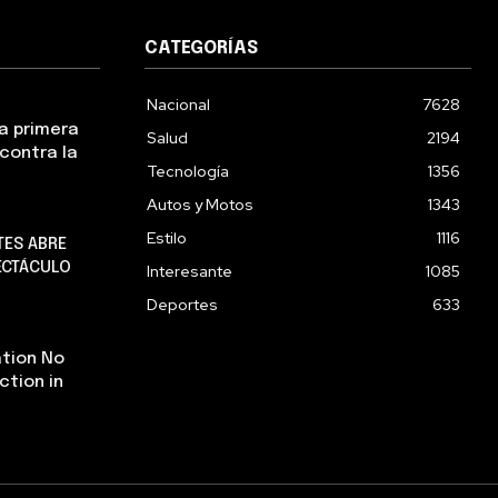
CATEGORÍAS
Nacional
7628
la primera
Salud
2194
contra la
Tecnología
1356
Autos y Motos
1343
Estilo
1116
TES ABRE
ECTÁCULO
Interesante
1085
Deportes
633
tion No
ction in