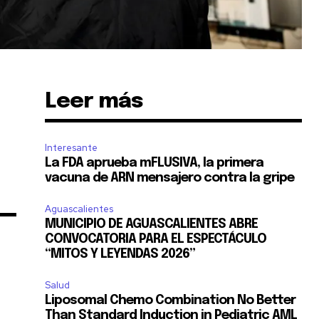
Leer más
SUSCRIBIR
Interesante
ca de Privacidad
.
La FDA aprueba mFLUSIVA, la primera
vacuna de ARN mensajero contra la gripe
Aguascalientes
MUNICIPIO DE AGUASCALIENTES ABRE
CONVOCATORIA PARA EL ESPECTÁCULO
“MITOS Y LEYENDAS 2026”
Salud
11,243
Liposomal Chemo Combination No Better
Seguidores
Than Standard Induction in Pediatric AML