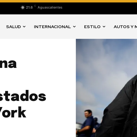
C
21.6
Aguascalientes
SALUD
INTERNACIONAL
ESTILO
AUTOS Y 
ena
stados
York