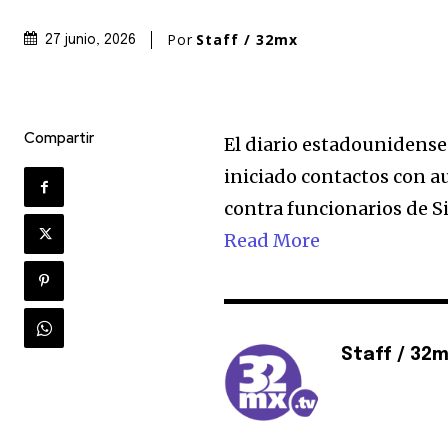
Por
Staff / 32mx
27 junio, 2026
Únete a nuestr
comunidad de
suscriptores y 
Compartir
El diario estadounidense
la conversación
iniciado contactos con a
Para suscribirte, solo escribe tu 
contra funcionarios de 
click en el botón de "suscribir".
Read More
privacidad y no enviaremos corr
está segura con nosotros.
Staff / 32
32,111
Seguidores