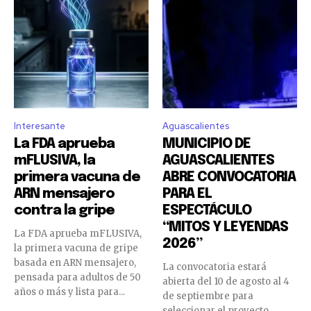
Interesante
Aguascalientes
La FDA aprueba
MUNICIPIO DE
mFLUSIVA, la
AGUASCALIENTES
primera vacuna de
ABRE CONVOCATORIA
ARN mensajero
PARA EL
contra la gripe
ESPECTÁCULO
“MITOS Y LEYENDAS
La FDA aprueba mFLUSIVA,
2026”
la primera vacuna de gripe
basada en ARN mensajero,
La convocatoria estará
pensada para adultos de 50
abierta del 10 de agosto al 4
años o más y lista para...
de septiembre para
seleccionar el proyecto