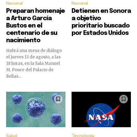
Nacional
Nacional
Preparan homenaje
Detienen en Sonora
a Arturo García
a objetivo
Bustos en el
prioritario buscado
centenario de su
por Estados Unidos
nacimiento
Habrá una mesa de diálogo
el jueves 13 de agosto, a las
18 horas, en la Sala Manuel
M. Ponce del Palacio de
Bellas...
Salud
Tecnología