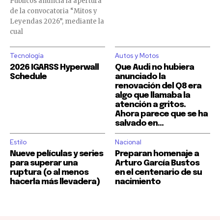
Públicos anuncia la apertura
de la convocatoria “Mitos y
Leyendas 2026”, mediante la
cual
SUSCRIBIR
SUSCRIBIR
Tecnología
Autos y Motos
Acepto la
Acepto la
Política de Privacidad
Política de Privacidad
.
.
2026 IGARSS Hyperwall
Que Audi no hubiera
Schedule
anunciado la
renovación del Q8 era
algo que llamaba la
atención a gritos.
32,111
32,111
32,214
32,214
11,243
11,243
Ahora parece que se ha
Seguidores
Seguidores
Seguidores
Seguidores
Seguidores
Seguidores
salvado en...
Estilo
Nacional
Nueve películas y series
Preparan homenaje a
para superar una
Arturo García Bustos
ruptura (o al menos
en el centenario de su
hacerla más llevadera)
nacimiento