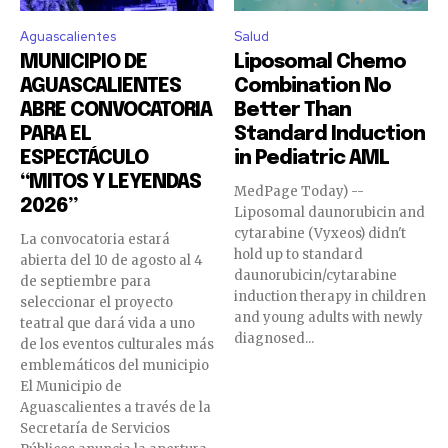
Aguascalientes
Salud
MUNICIPIO DE
Liposomal Chemo
AGUASCALIENTES
Combination No
ABRE CONVOCATORIA
Better Than
PARA EL
Standard Induction
ESPECTÁCULO
in Pediatric AML
“MITOS Y LEYENDAS
MedPage Today) --
2026”
Liposomal daunorubicin and
cytarabine (Vyxeos) didn't
La convocatoria estará
Únete a nuestra comunidad de
Únete a nuestra comunidad de
hold up to standard
abierta del 10 de agosto al 4
suscriptores y sé parte de la
suscriptores y sé parte de la
daunorubicin/cytarabine
de septiembre para
conversación.
conversación.
induction therapy in children
seleccionar el proyecto
and young adults with newly
teatral que dará vida a uno
Para suscribirte, solo escribe tu dirección de correo eletrónico
Para suscribirte, solo escribe tu dirección de correo eletrónico
diagnosed...
de los eventos culturales más
y da click en el botón de "suscribir". No te preocupes,
y da click en el botón de "suscribir". No te preocupes,
emblemáticos del municipio
respetamos tu privacidad y no enviaremos correo basura a tu
respetamos tu privacidad y no enviaremos correo basura a tu
El Municipio de
INBOX. Tu información está segura con nosotros.
INBOX. Tu información está segura con nosotros.
Aguascalientes a través de la
Secretaría de Servicios