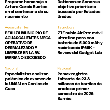
Preparan homenaje a
Detienen en Sonora a
Arturo García Bustos
objetivo prioritario
en el centenario de su
buscado por Estados
nacimiento
Unidos
Aguascalientes
Tecnología
REALIZA MUNICIPIO DE
ZTE nubia Air Pro: móvil
AGUASCALIENTES MEGA
ultrafino pero con
OPERATIVO DE
batería de 5.000 mAh y
DESMALEZADO Y
resistencia IP69K –
LIMPIEZA EN LA AV.
Review del Gadget Lab
MARIANO ESCOBEDO
Nacional
Nacional
Especialistas analizan
Pemex registra
polémica de examen de
faltante de 23.3
la UNAM en Con los de
millones de barriles de
Casa
crudo en primer
semestre de 2026:
Barnés