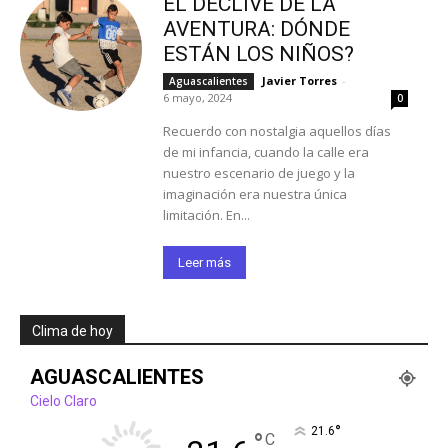
EL DECLIVE DE LA
AVENTURA: DÓNDE
ESTÁN LOS NIÑOS?
Javier Torres
-
Aguascalientes
6 mayo, 2024
0
Recuerdo con nostalgia aquellos días
de mi infancia, cuando la calle era
nuestro escenario de juego y la
imaginación era nuestra única
limitación. En...
Leer más
Clima de hoy
AGUASCALIENTES
Cielo Claro
°
21.6
°
C