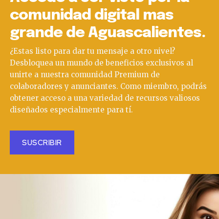
comunidad digital mas
grande de Aguascalientes.
¿Estas listo para dar tu mensaje a otro nivel?
Desbloquea un mundo de beneficios exclusivos al
unirte a nuestra comunidad Premium de
colaboradores y anunciantes. Como miembro, podrás
obtener acceso a una variedad de recursos valiosos
diseñados especialmente para tí.
SUSCRIBIR