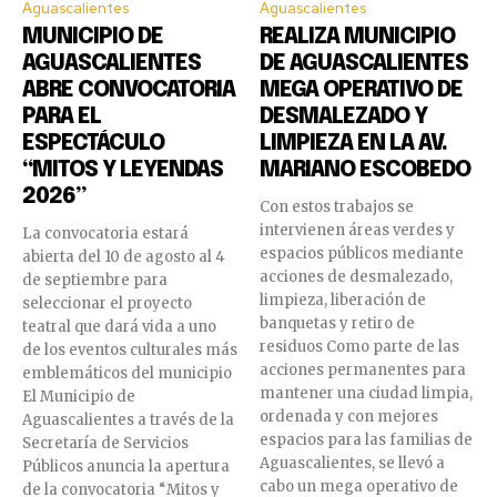
Aguascalientes
Aguascalientes
MUNICIPIO DE
REALIZA MUNICIPIO
AGUASCALIENTES
DE AGUASCALIENTES
ABRE CONVOCATORIA
MEGA OPERATIVO DE
PARA EL
DESMALEZADO Y
ESPECTÁCULO
LIMPIEZA EN LA AV.
“MITOS Y LEYENDAS
MARIANO ESCOBEDO
2026”
Con estos trabajos se
intervienen áreas verdes y
La convocatoria estará
espacios públicos mediante
abierta del 10 de agosto al 4
acciones de desmalezado,
de septiembre para
limpieza, liberación de
seleccionar el proyecto
banquetas y retiro de
teatral que dará vida a uno
residuos Como parte de las
de los eventos culturales más
acciones permanentes para
emblemáticos del municipio
mantener una ciudad limpia,
El Municipio de
ordenada y con mejores
Aguascalientes a través de la
espacios para las familias de
Secretaría de Servicios
Aguascalientes, se llevó a
Públicos anuncia la apertura
cabo un mega operativo de
de la convocatoria “Mitos y