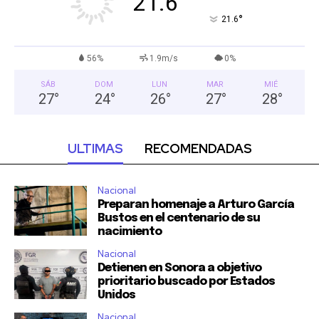
21.6
°
21.6
56%
1.9m/s
0%
SÁB
DOM
LUN
MAR
MIÉ
27
°
24
°
26
°
27
°
28
°
ULTIMAS
RECOMENDADAS
Nacional
Preparan homenaje a Arturo García
Bustos en el centenario de su
nacimiento
Nacional
Detienen en Sonora a objetivo
prioritario buscado por Estados
Unidos
Nacional