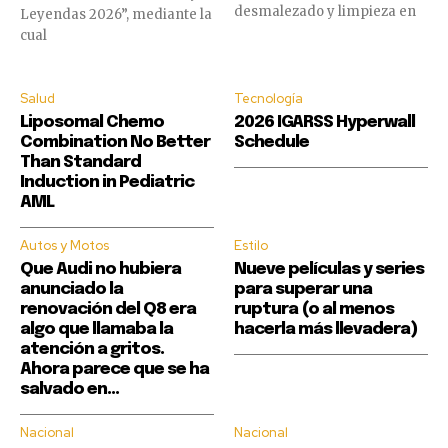
desmalezado y limpieza en
Leyendas 2026”, mediante la
cual
Salud
Tecnología
Liposomal Chemo
2026 IGARSS Hyperwall
Combination No Better
Schedule
Than Standard
Induction in Pediatric
AML
Autos y Motos
Estilo
Que Audi no hubiera
Nueve películas y series
anunciado la
para superar una
renovación del Q8 era
ruptura (o al menos
algo que llamaba la
hacerla más llevadera)
atención a gritos.
Ahora parece que se ha
salvado en...
Nacional
Nacional