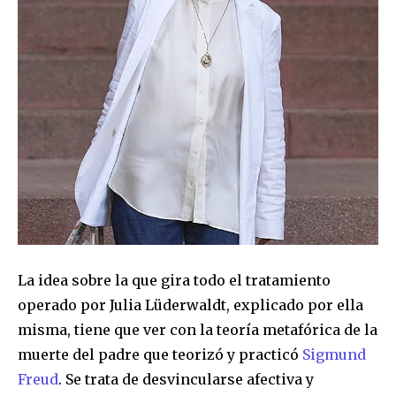
Para suscribirte, solo escribe tu dirección de correo eletrónico
y da click en el botón de "suscribir". No te preocupes,
respetamos tu privacidad y no enviaremos correo basura a tu
INBOX. Tu información está segura con nosotros.
SUSCRIBIR
Acepto la
Política de Privacidad
.
La idea sobre la que gira todo el tratamiento
operado por Julia Lüderwaldt, explicado por ella
32,111
32,214
11,243
misma, tiene que ver con la teoría metafórica de la
Seguidores
Seguidores
Seguidores
muerte del padre que teorizó y practicó
Sigmund
Freud
. Se trata de desvincularse afectiva y