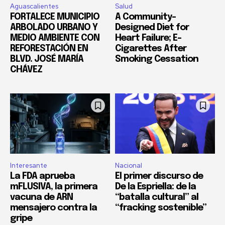
Aguascalientes
Salud
FORTALECE MUNICIPIO
A Community-
ARBOLADO URBANO Y
Designed Diet for
MEDIO AMBIENTE CON
Heart Failure; E-
REFORESTACIÓN EN
Cigarettes After
BLVD. JOSÉ MARÍA
Smoking Cessation
CHÁVEZ
Interesante
Nacional
La FDA aprueba
El primer discurso de
mFLUSIVA, la primera
De la Espriella: de la
vacuna de ARN
“batalla cultural” al
mensajero contra la
“fracking sostenible”
gripe