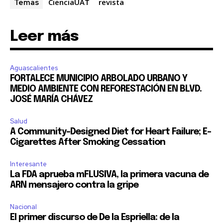
Para suscribirte, solo escribe tu dirección de correo eletrónico
CienciaUAT
revista
Temas
y da click en el botón de "suscribir". No te preocupes,
respetamos tu privacidad y no enviaremos correo basura a tu
INBOX. Tu información está segura con nosotros.
Leer más
Aguascalientes
FORTALECE MUNICIPIO ARBOLADO URBANO Y
MEDIO AMBIENTE CON REFORESTACIÓN EN BLVD.
SUSCRIBIR
JOSÉ MARÍA CHÁVEZ
Salud
Acepto la
Política de Privacidad
.
A Community-Designed Diet for Heart Failure; E-
Cigarettes After Smoking Cessation
Interesante
32,111
32,214
11,243
La FDA aprueba mFLUSIVA, la primera vacuna de
Seguidores
Seguidores
Seguidores
ARN mensajero contra la gripe
Nacional
El primer discurso de De la Espriella: de la