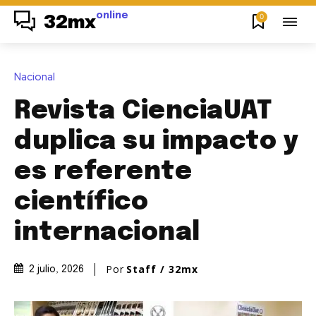
online
0
32mx
Nacional
Revista CienciaUAT
duplica su impacto y
es referente
científico
internacional
Por
Staff / 32mx
2 julio, 2026