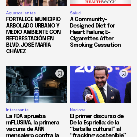
Aguascalientes
Salud
FORTALECE MUNICIPIO
A Community-
ARBOLADO URBANO Y
Designed Diet for
MEDIO AMBIENTE CON
Heart Failure; E-
REFORESTACIÓN EN
Cigarettes After
BLVD. JOSÉ MARÍA
Smoking Cessation
CHÁVEZ
Interesante
Nacional
La FDA aprueba
El primer discurso de
mFLUSIVA, la primera
De la Espriella: de la
vacuna de ARN
“batalla cultural” al
mensajero contra la
“fracking sostenible”