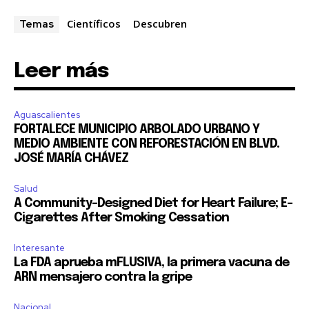
Para suscribirte, solo escribe tu dirección de correo eletrónico
Científicos
Descubren
Temas
y da click en el botón de "suscribir". No te preocupes,
respetamos tu privacidad y no enviaremos correo basura a tu
INBOX. Tu información está segura con nosotros.
Leer más
Aguascalientes
FORTALECE MUNICIPIO ARBOLADO URBANO Y
MEDIO AMBIENTE CON REFORESTACIÓN EN BLVD.
SUSCRIBIR
JOSÉ MARÍA CHÁVEZ
Acepto la
Política de Privacidad
.
Salud
A Community-Designed Diet for Heart Failure; E-
Cigarettes After Smoking Cessation
32,111
32,214
11,243
Interesante
Seguidores
Seguidores
Seguidores
La FDA aprueba mFLUSIVA, la primera vacuna de
ARN mensajero contra la gripe
Nacional