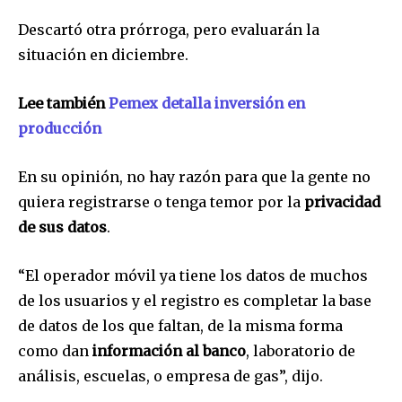
respetamos tu privacidad y no enviaremos correo basura a tu
INBOX. Tu información está segura con nosotros.
Descartó otra prórroga, pero evaluarán la
situación en diciembre.
Lee también
Pemex detalla inversión en
producción
SUSCRIBIR
En su opinión, no hay razón para que la gente no
Acepto la
Política de Privacidad
.
quiera registrarse o tenga temor por la
privacidad
de sus datos
.
32,111
32,214
11,243
“El operador móvil ya tiene los datos de muchos
Seguidores
Seguidores
Seguidores
de los usuarios y el registro es completar la base
de datos de los que faltan, de la misma forma
como dan
información al banco
, laboratorio de
análisis, escuelas, o empresa de gas”, dijo.