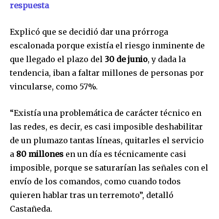
respuesta
Explicó que se decidió dar una prórroga
escalonada porque existía el riesgo inminente de
que llegado el plazo del
30 de junio
, y dada la
tendencia, iban a faltar millones de personas por
vincularse, como 57%.
“Existía una problemática de carácter técnico en
las redes, es decir, es casi imposible deshabilitar
de un plumazo tantas líneas, quitarles el servicio
a
80 millones
en un día es técnicamente casi
Únete a nuestra comunidad de
imposible, porque se saturarían las señales con el
suscriptores y sé parte de la
envío de los comandos, como cuando todos
conversación.
quieren hablar tras un terremoto”, detalló
Para suscribirte, solo escribe tu dirección de correo eletrónico
Castañeda.
y da click en el botón de "suscribir". No te preocupes,