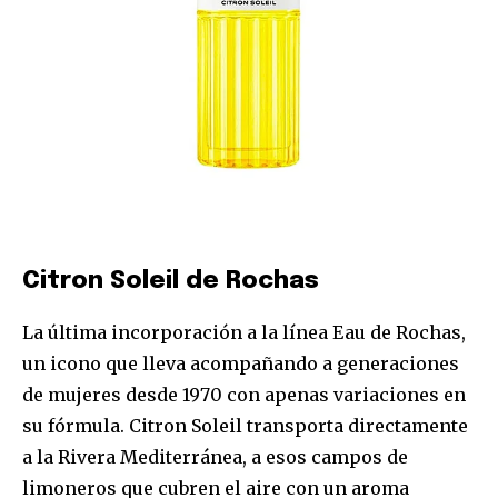
Únete a nuestra comunidad de
suscriptores y sé parte de la
conversación.
Citron Soleil de Rochas
Para suscribirte, solo escribe tu dirección de correo eletrónico
y da click en el botón de "suscribir". No te preocupes,
respetamos tu privacidad y no enviaremos correo basura a tu
La última incorporación a la línea Eau de Rochas,
INBOX. Tu información está segura con nosotros.
un icono que lleva acompañando a generaciones
de mujeres desde 1970 con apenas variaciones en
su fórmula. Citron Soleil transporta directamente
a la Rivera Mediterránea, a esos campos de
limoneros que cubren el aire con un aroma