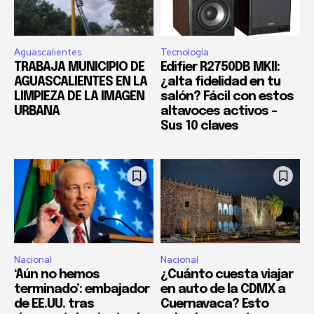
Aguascalientes
Tecnología
TRABAJA MUNICIPIO DE
Edifier R2750DB MKII:
AGUASCALIENTES EN LA
¿alta fidelidad en tu
LIMPIEZA DE LA IMAGEN
salón? Fácil con estos
URBANA
altavoces activos –
Sus 10 claves
Nacional
Nacional
‘Aún no hemos
¿Cuánto cuesta viajar
terminado’: embajador
en auto de la CDMX a
de EE.UU. tras
Cuernavaca? Esto