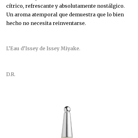
SUSCRIBIR
cítrico, refrescante y absolutamente nostálgico.
Un aroma atemporal que demuestra que lo bien
Acepto la
Política de Privacidad
.
hecho no necesita reinventarse.
32,111
32,214
11,243
L’Eau d’Issey de Issey Miyake.
Seguidores
Seguidores
Seguidores
D.R.