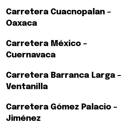
INBOX. Tu información está segura con nosotros.
Carretera Cuacnopalan –
Oaxaca
Carretera México –
SUSCRIBIR
Cuernavaca
Acepto la
Política de Privacidad
.
Carretera Barranca Larga –
Ventanilla
32,111
32,214
11,243
Seguidores
Seguidores
Seguidores
Carretera Gómez Palacio –
Jiménez