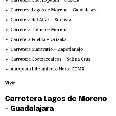
Carretera Lagos de Moreno – Guadalajara
Carretera del Altar – Sonoyta
Carretera Toluca – Morelia
Carretera Puebla – Orizaba
Carretera Maravatío – Zapotlanejo
Carretera Coatzacoalcos – Salina Cruz
Autopista Libramiento Norte CDMX
Únete a nuestra comunidad de
Vivir
suscriptores y sé parte de la
conversación.
Carretera Lagos de Moreno
Para suscribirte, solo escribe tu dirección de correo eletrónico
– Guadalajara
y da click en el botón de "suscribir". No te preocupes,
respetamos tu privacidad y no enviaremos correo basura a tu