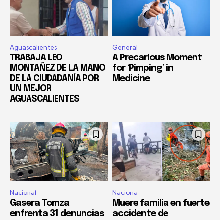
Aguascalientes
General
TRABAJA LEO
A Precarious Moment
MONTAÑEZ DE LA MANO
for ‘Pimping’ in
DE LA CIUDADANÍA POR
Medicine
UN MEJOR
AGUASCALIENTES
Nacional
Nacional
Gasera Tomza
Muere familia en fuerte
enfrenta 31 denuncias
accidente de