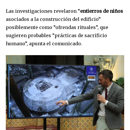
Las investigaciones revelaron “
entierros de niños
asociados a la construcción del edificio”
posiblemente como “ofrendas rituales”, que
sugieren probables “prácticas de sacrificio
humano”, apunta el comunicado.
Únete a nuestra comunidad de
suscriptores y sé parte de la
conversación.
Para suscribirte, solo escribe tu dirección de correo eletrónico
y da click en el botón de "suscribir". No te preocupes,
respetamos tu privacidad y no enviaremos correo basura a tu
INBOX. Tu información está segura con nosotros.
SUSCRIBIR