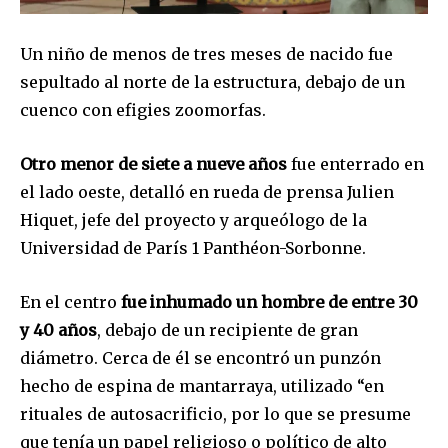
Acepto la
Política de Privacidad
.
Un niño de menos de tres meses de nacido fue
sepultado al norte de la estructura, debajo de un
cuenco con efigies zoomorfas.
32,111
32,214
11,243
Seguidores
Seguidores
Seguidores
Otro menor de siete a nueve años
fue enterrado en
el lado oeste, detalló en rueda de prensa Julien
Hiquet, jefe del proyecto y arqueólogo de la
Universidad de París 1 Panthéon-Sorbonne.
En el centro
fue inhumado un hombre de entre 30
y 40 años
, debajo de un recipiente de gran
diámetro. Cerca de él se encontró un punzón
hecho de espina de mantarraya, utilizado “en
rituales de autosacrificio, por lo que se presume
que tenía un papel religioso o político de alto