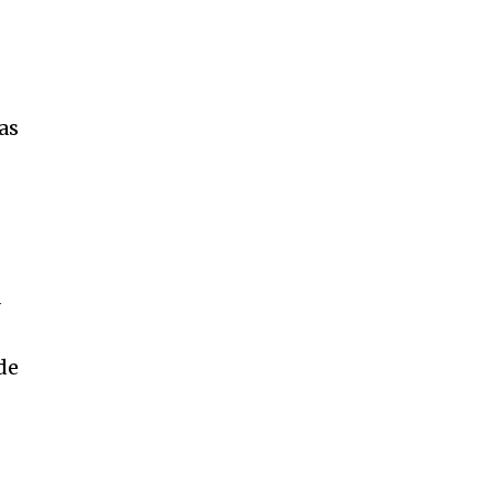
SUSCRIBIR
ca de Privacidad
.
as
11,243
a
Seguidores
de