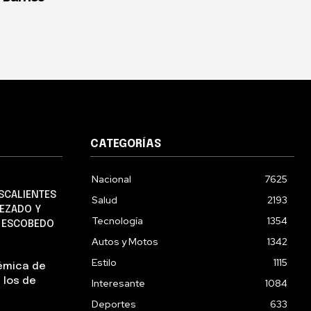
CATEGORÍAS
Nacional
7625
SCALIENTES
Salud
2193
EZADO Y
Tecnología
1354
O ESCOBEDO
Autos y Motos
1342
Estilo
1115
lémica de
 los de
Interesante
1084
Deportes
633