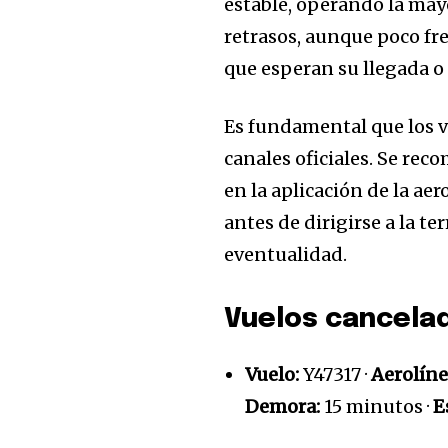
estable, operando la may
retrasos, aunque poco fr
que esperan su llegada o
Es fundamental que los v
canales oficiales. Se rec
en la aplicación de la ae
antes de dirigirse a la te
eventualidad.
Vuelos cancelad
Únete a nuestr
Vuelo:
Y47317 ·
Aerolíne
comunidad de
Demora:
15 minutos ·
E
suscriptores y 