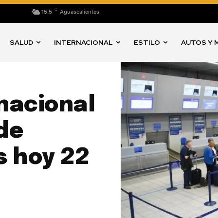
C
15.5
Aguascalientes
SALUD
INTERNACIONAL
ESTILO
AUTOS Y 
nacional
 de
​​hoy 22