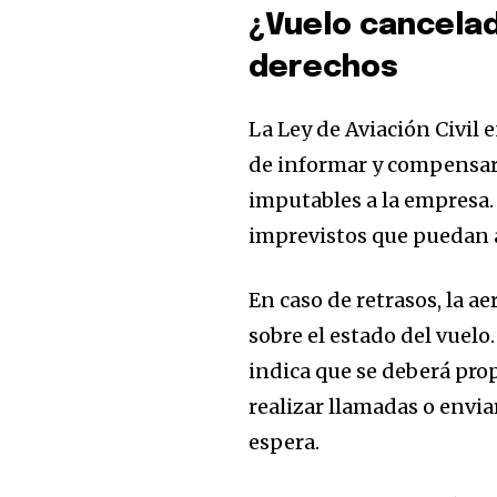
la conversación
¿Vuelo cancelad
derechos
Para suscribirte, solo escribe tu 
click en el botón de "suscribir".
privacidad y no enviaremos corr
La Ley de Aviación Civil 
está segura con nosotros.
de informar y compensar 
imputables a la empresa. 
imprevistos que puedan al
32,111
En caso de retrasos, la 
Seguidores
sobre el estado del vuelo.
indica que se deberá pro
realizar llamadas o envia
espera.