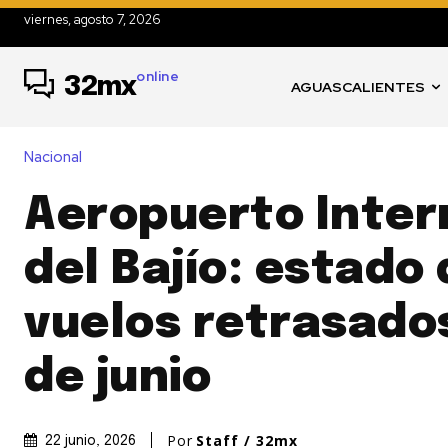
viernes, agosto 7, 2026
online
32mx
AGUASCALIENTES
Nacional
Aeropuerto Inter
del Bajío: estado
vuelos retrasados 
de junio
Por
Staff / 32mx
22 junio, 2026