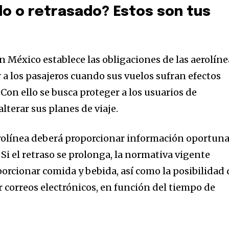
.
o o retrasado? Estos son tus
dirección de correo eletrónico y da
 No te preocupes, respetamos tu
Acepto la
Políti
eo basura a tu INBOX. Tu información
en México establece las obligaciones de las aerolíne
a los pasajeros cuando sus vuelos sufran efectos
Con ello se busca proteger a los usuarios de
terar sus planes de viaje.
32,214
aerolínea deberá proporcionar información oportun
Seguidores
 Si el retraso se prolonga, la normativa vigente
porcionar comida y bebida, así como la posibilidad 
r correos electrónicos, en función del tiempo de