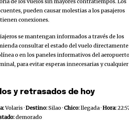
oría de los vuelos sin mayores contratiempos. Los
ecuentes, pueden causar molestias a los pasajeros
 tienen conexiones.
iajeros se mantengan informados a través de los
omienda consultar el estado del vuelo directamente
rolínea o en los paneles informativos del aeropuert
rminal, para evitar esperas innecesarias y cualquier
os y retrasados ​​de hoy
a
a:
Volaris ·
Destino:
Silao ·
Chico:
llegada ·
Hora:
22:57
stado:
demorado
sé parte de