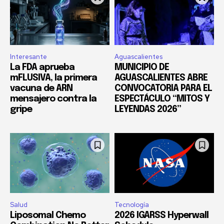
Interesante
Aguascalientes
La FDA aprueba
MUNICIPIO DE
mFLUSIVA, la primera
AGUASCALIENTES ABRE
vacuna de ARN
CONVOCATORIA PARA EL
mensajero contra la
ESPECTÁCULO “MITOS Y
gripe
LEYENDAS 2026”
Salud
Tecnología
Liposomal Chemo
2026 IGARSS Hyperwall