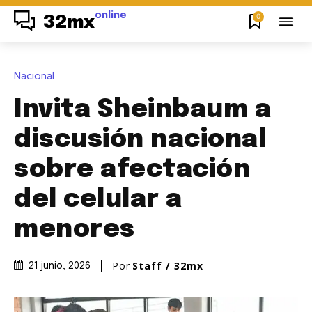
online
0
32mx
Nacional
Invita Sheinbaum a
discusión nacional
sobre afectación
del celular a
menores
Por
Staff / 32mx
21 junio, 2026