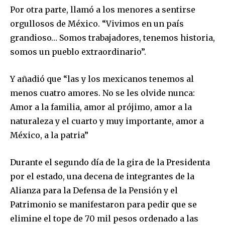
Por otra parte, llamó a los menores a sentirse
Para suscribirte, solo escribe tu dirección de correo eletrónico
orgullosos de México. “Vivimos en un país
y da click en el botón de "suscribir". No te preocupes,
respetamos tu privacidad y no enviaremos correo basura a tu
grandioso… Somos trabajadores, tenemos historia,
INBOX. Tu información está segura con nosotros.
somos un pueblo extraordinario”.
Y añadió que “las y los mexicanos tenemos al
menos cuatro amores. No se les olvide nunca:
Amor a la familia, amor al prójimo, amor a la
SUSCRIBIR
naturaleza y el cuarto y muy importante, amor a
México, a la patria”
Acepto la
Política de Privacidad
.
Durante el segundo día de la gira de la Presidenta
por el estado, una decena de integrantes de la
32,111
32,214
11,243
Alianza para la Defensa de la Pensión y el
Seguidores
Seguidores
Seguidores
Patrimonio se manifestaron para pedir que se
elimine el tope de 70 mil pesos ordenado a las