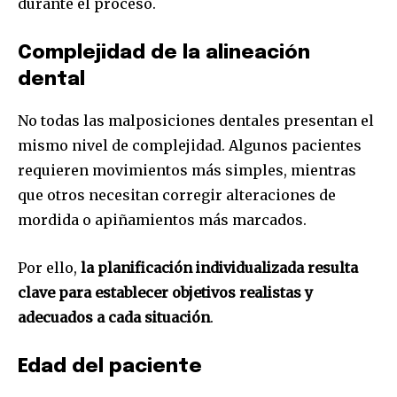
durante el proceso.
Complejidad de la alineación
dental
No todas las malposiciones dentales presentan el
mismo nivel de complejidad. Algunos pacientes
requieren movimientos más simples, mientras
Únete a nuestra comunidad de
que otros necesitan corregir alteraciones de
suscriptores y sé parte de la
mordida o apiñamientos más marcados.
conversación.
Por ello,
la planificación individualizada resulta
Para suscribirte, solo escribe tu dirección de correo eletrónico
y da click en el botón de "suscribir". No te preocupes,
clave para establecer objetivos realistas y
respetamos tu privacidad y no enviaremos correo basura a tu
adecuados a cada situación
.
INBOX. Tu información está segura con nosotros.
Edad del paciente