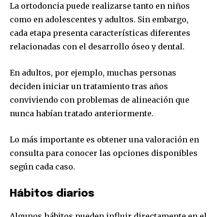
La ortodoncia puede realizarse tanto en niños
como en adolescentes y adultos. Sin embargo,
SUSCRIBIR
cada etapa presenta características diferentes
relacionadas con el desarrollo óseo y dental.
Acepto la
Política de Privacidad
.
En adultos, por ejemplo, muchas personas
deciden iniciar un tratamiento tras años
32,111
32,214
11,243
conviviendo con problemas de alineación que
Seguidores
Seguidores
Seguidores
nunca habían tratado anteriormente.
Lo más importante es obtener una valoración en
consulta para conocer las opciones disponibles
según cada caso.
Hábitos diarios
Algunos hábitos pueden influir directamente en el