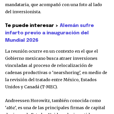
mandataria, que acompañó con una foto al lado
del inversionista.
Te puede interesar >
Alemán sufre
infarto previo a inauguración del
Mundial 2026
La reunión ocurre en un contexto en el que el
Gobierno mexicano busca atraer inversiones
vinculadas al proceso de relocalización de
cadenas productivas o ‘nearshoring’, en medio de
la revisión del tratado entre México, Estados
Unidos y Canadá (T-MEC).
Únete a nuestra comunidad de
Andreessen Horowitz, también conocida como
suscriptores y sé parte de la
‘a16z’, es una de las principales firmas de capital
conversación.