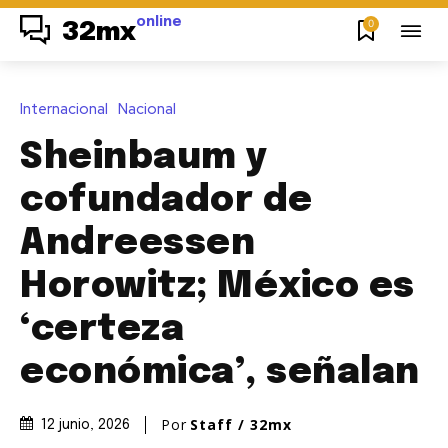
online
0
32mx
Internacional
Nacional
Sheinbaum y
cofundador de
Andreessen
Horowitz; México es
‘certeza
económica’, señalan
Por
Staff / 32mx
12 junio, 2026