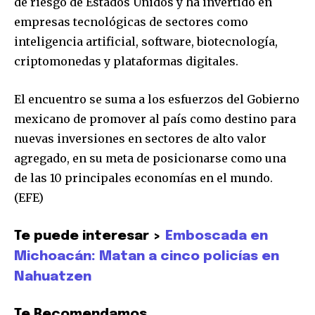
de riesgo de Estados Unidos y ha invertido en
Para suscribirte, solo escribe tu dirección de correo eletrónico
empresas tecnológicas de sectores como
y da click en el botón de "suscribir". No te preocupes,
inteligencia artificial, software, biotecnología,
respetamos tu privacidad y no enviaremos correo basura a tu
INBOX. Tu información está segura con nosotros.
criptomonedas y plataformas digitales.
El encuentro se suma a los esfuerzos del Gobierno
mexicano de promover al país como destino para
nuevas inversiones en sectores de alto valor
SUSCRIBIR
agregado, en su meta de posicionarse como una
de las 10 principales economías en el mundo.
Acepto la
Política de Privacidad
.
(EFE)
Te puede interesar >
Emboscada en
32,111
32,214
11,243
Michoacán: Matan a cinco policías en
Seguidores
Seguidores
Seguidores
Nahuatzen
Te Recomendamos