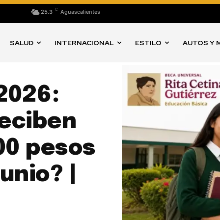
C
25.3
Aguascalientes
SALUD
INTERNACIONAL
ESTILO
AUTOS Y 
2026:
eciben
00 pesos
unio? |