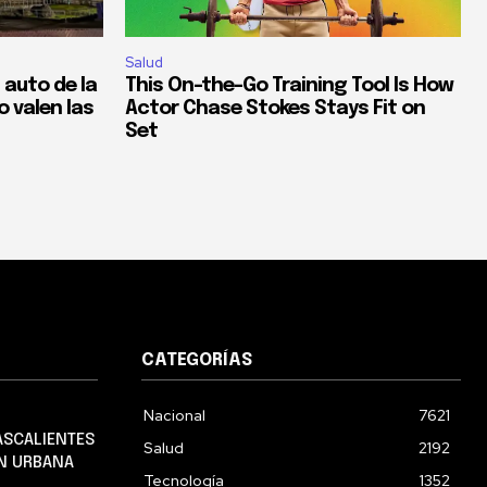
Salud
 auto de la
This On-the-Go Training Tool Is How
 valen las
Actor Chase Stokes Stays Fit on
Set
CATEGORÍAS
Nacional
7621
ASCALIENTES
Salud
2192
EN URBANA
Tecnología
1352