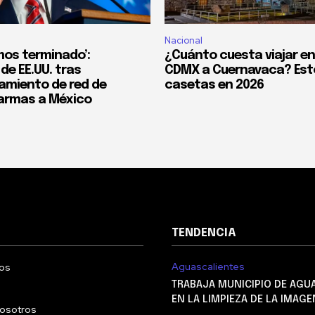
Nacional
mos terminado’:
¿Cuánto cuesta viajar en
de EE.UU. tras
CDMX a Cuernavaca? Esto
miento de red de
casetas en 2026
 armas a México
TENDENCIA
Aguascalientes
os
TRABAJA MUNICIPIO DE AGU
EN LA LIMPIEZA DE LA IMAG
nosotros