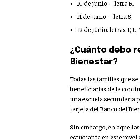
10 de junio – letra R.
11 de junio – letra S.
32,111
12 de junio: letras T, U, V
Seguidores
¿Cuánto debo re
Bienestar?
Todas las familias que se
beneficiarias de la cont
una escuela secundaria pú
tarjeta del Banco del Bie
Sin embargo, en aquella
estudiante en este nivel 