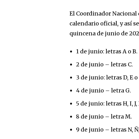
El Coordinador Nacional d
calendario oficial, y así 
quincena de junio de 202
1 de junio: letras A o B.
Únete a nuestr
2 de junio – letras C.
comunidad de
suscriptores y 
3 de junio: letras D, E o 
la conversación
4 de junio – letra G.
5 de junio: letras H, I, J,
Para suscribirte, solo escribe tu 
click en el botón de "suscribir".
8 de junio – letra M.
privacidad y no enviaremos corr
está segura con nosotros.
9 de junio – letras N, Ñ,