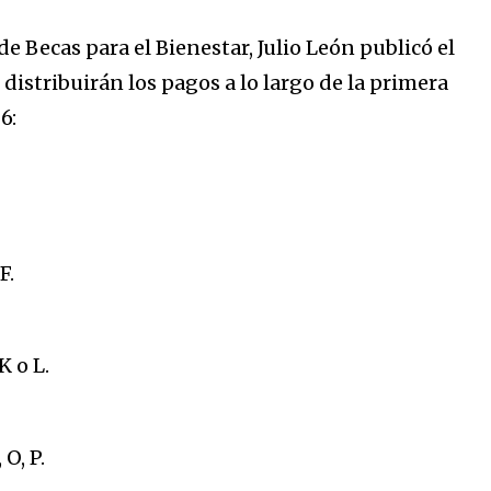
e Becas para el Bienestar, Julio León publicó el
se distribuirán los pagos a lo largo de la primera
6:
a
sé parte de
F.
.
 K o L.
dirección de correo eletrónico y da
 No te preocupes, respetamos tu
Acepto la
Políti
eo basura a tu INBOX. Tu información
 O, P.