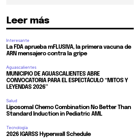
Leer más
32,111
32,214
11,243
Seguidores
Seguidores
Seguidores
Interesante
La FDA aprueba mFLUSIVA, la primera vacuna de
ARN mensajero contra la gripe
Aguascalientes
MUNICIPIO DE AGUASCALIENTES ABRE
CONVOCATORIA PARA EL ESPECTÁCULO “MITOS Y
LEYENDAS 2026”
Salud
Liposomal Chemo Combination No Better Than
Standard Induction in Pediatric AML
Tecnología
2026 IGARSS Hyperwall Schedule