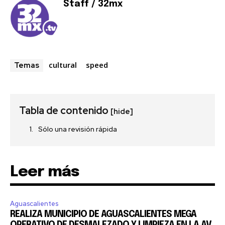
Staff / 32mx
Únete a nuestra comunidad de
suscriptores y sé parte de la
conversación.
cultural
speed
Temas
Para suscribirte, solo escribe tu dirección de correo eletrónico
y da click en el botón de "suscribir". No te preocupes,
respetamos tu privacidad y no enviaremos correo basura a tu
INBOX. Tu información está segura con nosotros.
Tabla de contenido
[hide]
Sólo una revisión rápida
Leer más
SUSCRIBIR
Acepto la
Política de Privacidad
.
Aguascalientes
REALIZA MUNICIPIO DE AGUASCALIENTES MEGA