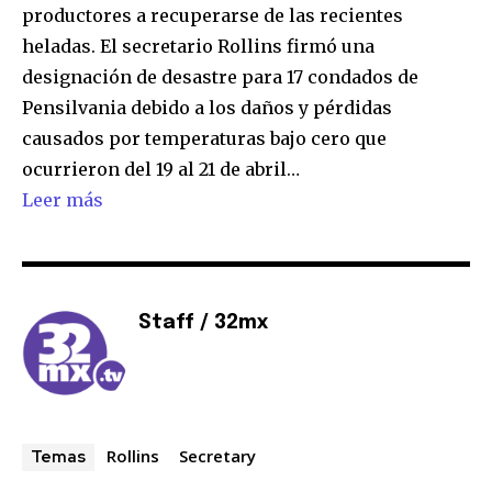
productores a recuperarse de las recientes
heladas. El secretario Rollins firmó una
designación de desastre para 17 condados de
Pensilvania debido a los daños y pérdidas
Únete a nuestra comunidad de
causados ​​por temperaturas bajo cero que
suscriptores y sé parte de la
ocurrieron del 19 al 21 de abril…
conversación.
Leer más
Para suscribirte, solo escribe tu dirección de correo eletrónico
y da click en el botón de "suscribir". No te preocupes,
respetamos tu privacidad y no enviaremos correo basura a tu
INBOX. Tu información está segura con nosotros.
Staff / 32mx
SUSCRIBIR
Rollins
Secretary
Temas