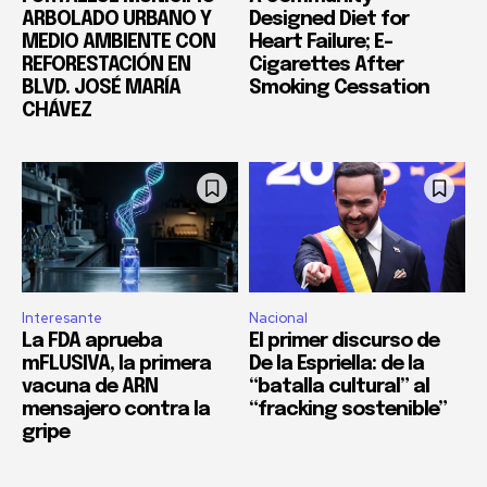
ARBOLADO URBANO Y
Designed Diet for
MEDIO AMBIENTE CON
Heart Failure; E-
REFORESTACIÓN EN
Cigarettes After
BLVD. JOSÉ MARÍA
Smoking Cessation
CHÁVEZ
Interesante
Nacional
La FDA aprueba
El primer discurso de
mFLUSIVA, la primera
De la Espriella: de la
vacuna de ARN
“batalla cultural” al
mensajero contra la
“fracking sostenible”
gripe