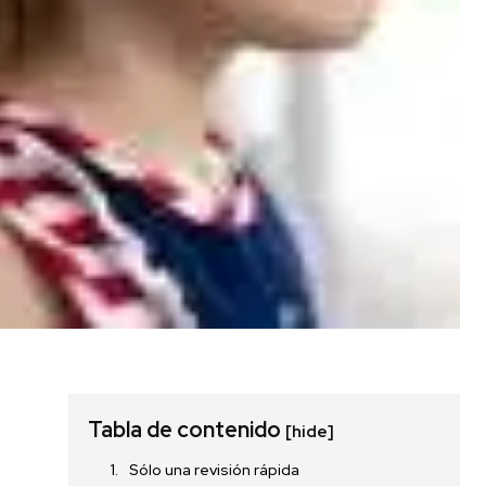
SUSCRIBIR
Tabla de contenido
[hide]
ca de Privacidad
.
Sólo una revisión rápida