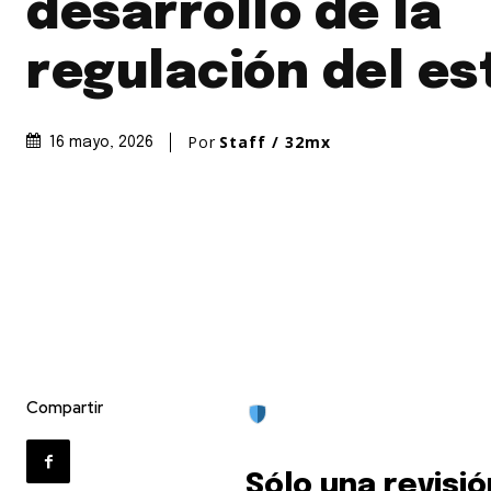
desarrollo de la
regulación del es
Por
Staff / 32mx
16 mayo, 2026
Únete a nuestr
comunidad de
suscriptores y 
la conversación
Compartir
Para suscribirte, solo escribe tu 
click en el botón de "suscribir".
privacidad y no enviaremos corr
Sólo una revisió