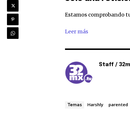
está segura con nosotros.
Estamos comprobando tu 
Leer más
32,111
Seguidores
Staff / 32
Harshly
parented
Temas