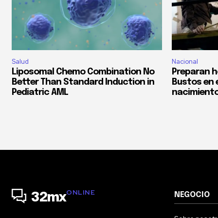
Salud
Nacional
Liposomal Chemo Combination No
Preparan h
Better Than Standard Induction in
Bustos en 
Pediatric AML
nacimient
ONLINE
NEGOCIO
32mx