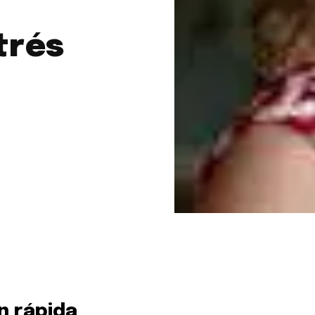
trés
a
sé parte de
.
dirección de correo eletrónico y da
 No te preocupes, respetamos tu
Acepto la
Políti
eo basura a tu INBOX. Tu información
n rápida