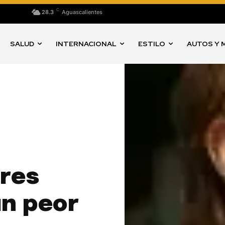
C
28.3
Aguascalientes
SALUD
INTERNACIONAL
ESTILO
AUTOS Y 
dres
n peor