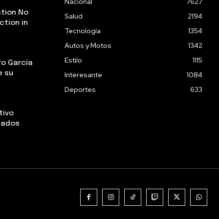
Nacional
7627
tion No
Salud
2194
ction in
Tecnología
1354
Autos y Motos
1342
Estilo
1115
ro García
e su
Interesante
1084
Deportes
633
tivo
stados