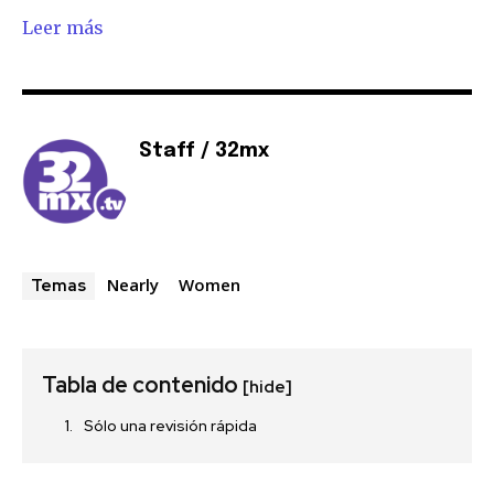
Leer más
Únete a nuestra comunidad de
suscriptores y sé parte de la
Staff / 32mx
conversación.
Para suscribirte, solo escribe tu dirección de correo eletrónico
y da click en el botón de "suscribir". No te preocupes,
respetamos tu privacidad y no enviaremos correo basura a tu
INBOX. Tu información está segura con nosotros.
Nearly
Women
Temas
Tabla de contenido
[hide]
SUSCRIBIR
Sólo una revisión rápida
Acepto la
Política de Privacidad
.