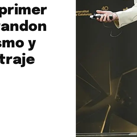
 primer
randon
smo y
traje