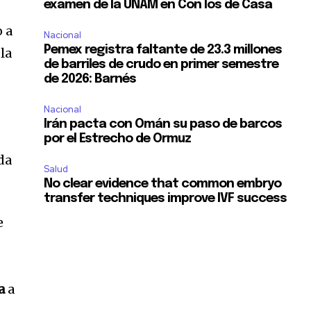
examen de la UNAM en Con los de Casa
o a
Nacional
Pemex registra faltante de 23.3 millones
la
de barriles de crudo en primer semestre
de 2026: Barnés
Nacional
Irán pacta con Omán su paso de barcos
por el Estrecho de Ormuz
da
Salud
No clear evidence that common embryo
transfer techniques improve IVF success
e
SUSCRIBIR
ca de Privacidad
.
a
a