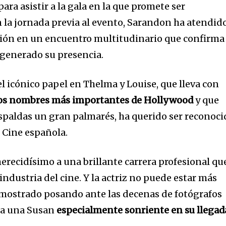
para asistir a la gala en la que promete ser
n la jornada previa al evento, Sarandon ha atendid
ión en un encuentro multitudinario que confirma 
 generado su presencia.
l icónico papel en Thelma y Louise, que lleva con
los nombres más importantes de Hollywood
y que
a
spaldas un gran palmarés, ha querido ser reconoci
 Cine española.
sé parte de
.
recidísimo a una brillante carrera profesional qu
 industria del cine. Y la actriz no puede estar más
dirección de correo eletrónico y da
 demostrado posando ante las decenas de fotógrafos
 No te preocupes, respetamos tu
Acepto la
Políti
r a una Susan
especialmente sonriente en su llegad
eo basura a tu INBOX. Tu información