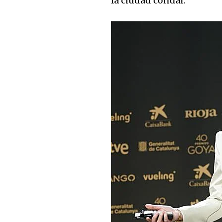
la ciudad condal.
32,111
Seguidores