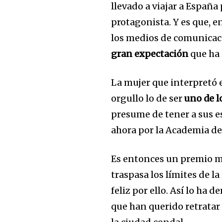
llevado a viajar a España 
protagonista. Y es que, e
los medios de comunicac
gran expectación
que ha
La mujer que interpretó e
orgullo lo de ser
uno de 
Únete a nuestr
presume de tener a sus e
comunidad de
ahora por la Academia de
suscriptores y 
la conversación
Es entonces un premio me
traspasa los límites de la
Para suscribirte, solo escribe tu 
feliz por ello. Así lo ha
click en el botón de "suscribir".
que han querido retrata
privacidad y no enviaremos corr
está segura con nosotros.