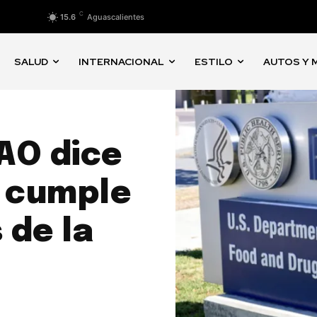
C
15.6
Aguascalientes
SALUD
INTERNACIONAL
ESTILO
AUTOS Y 
GAO dice
o cumple
 de la