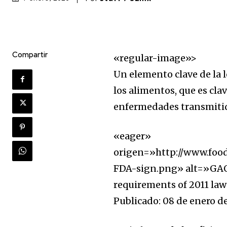
Compartir
«regular-image»>
Un elemento clave de la l
los alimentos, que es cla
enfermedades transmitid
«eager»
origen=»http://www.foo
FDA-sign.png» alt=»GAO r
requirements of 2011 la
Publicado:
08 de enero d