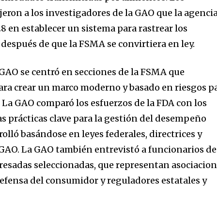
jeron a los investigadores de la GAO que la agenci
28 en establecer un sistema para rastrear los
 después de que la FSMA se convirtiera en ley.
la GAO se centró en secciones de la FSMA que
ara crear un marco moderno y basado en riesgos p
. La GAO comparó los esfuerzos de la FDA con los
a
as prácticas clave para la gestión del desempeño
rolló basándose en leyes federales, directrices y
sé parte de
a GAO. La GAO también entrevistó a funcionarios de
.
teresadas seleccionadas, que representan asociacio
defensa del consumidor y reguladores estatales y
dirección de correo eletrónico y da
 No te preocupes, respetamos tu
Acepto la
Políti
eo basura a tu INBOX. Tu información