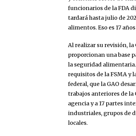
funcionarios de la FDA di
tardará hasta julio de 20
alimentos. Eso es 17 años
Al realizar su revisión, 
proporcionan una base p
la seguridad alimentaria
Únete a nuestr
requisitos de la FSMA y l
comunidad de
federal, que la GAO desar
suscriptores y 
trabajos anteriores de l
la conversación
agencia y a 17 partes in
industriales, grupos de 
Para suscribirte, solo escribe tu 
click en el botón de "suscribir".
locales.
privacidad y no enviaremos corr
está segura con nosotros.