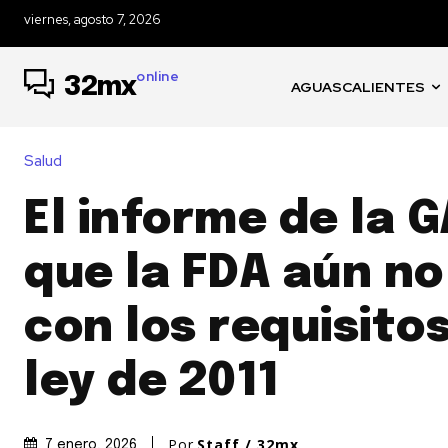
viernes, agosto 7, 2026
online
32mx
AGUASCALIENTES
Salud
El informe de la 
que la FDA aún n
con los requisitos
ley de 2011
Por
Staff / 32mx
7 enero, 2026