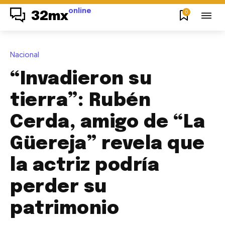
online
0
32mx
Nacional
“Invadieron su
tierra”: Rubén
Cerda, amigo de “La
Güereja” revela que
la actriz podría
perder su
patrimonio