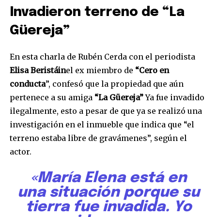
Invadieron terreno de “La
Güereja”
Únete a nuestra comunidad de
suscriptores y sé parte de la
En esta charla de Rubén Cerda con el periodista
conversación.
Elisa Beristáin
el ex miembro de
“Cero en
conducta
”, confesó que la propiedad que aún
Para suscribirte, solo escribe tu dirección de correo eletrónico
pertenece a su amiga
“La Güereja”
Ya fue invadido
y da click en el botón de "suscribir". No te preocupes,
respetamos tu privacidad y no enviaremos correo basura a tu
ilegalmente, esto a pesar de que ya se realizó una
INBOX. Tu información está segura con nosotros.
investigación en el inmueble que indica que “el
terreno estaba libre de gravámenes”, según el
actor.
«María Elena está en
SUSCRIBIR
una situación porque su
tierra fue invadida. Yo
Acepto la
Política de Privacidad
.