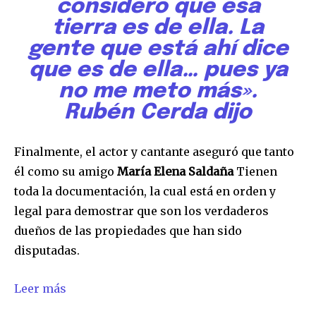
considero que esa
tierra es de ella. La
gente que está ahí dice
32,111
32,214
11,243
Seguidores
Seguidores
Seguidores
que es de ella… pues ya
no me meto más».
Rubén Cerda dijo
Finalmente, el actor y cantante aseguró que tanto
él como su amigo
María Elena Saldaña
Tienen
toda la documentación, la cual está en orden y
legal para demostrar que son los verdaderos
dueños de las propiedades que han sido
disputadas.
Leer más