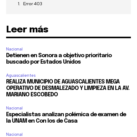
Error 403
Para suscribirte, solo escribe tu dirección de correo eletrónico
y da click en el botón de "suscribir". No te preocupes,
respetamos tu privacidad y no enviaremos correo basura a tu
INBOX. Tu información está segura con nosotros.
Leer más
Nacional
Detienen en Sonora a objetivo prioritario
buscado por Estados Unidos
SUSCRIBIR
Aguascalientes
REALIZA MUNICIPIO DE AGUASCALIENTES MEGA
Acepto la
Política de Privacidad
.
OPERATIVO DE DESMALEZADO Y LIMPIEZA EN LA AV.
MARIANO ESCOBEDO
Nacional
32,111
32,214
11,243
Especialistas analizan polémica de examen de
Seguidores
Seguidores
Seguidores
la UNAM en Con los de Casa
Nacional