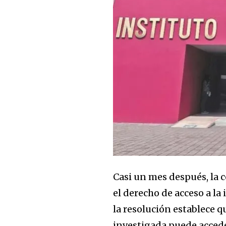
Únete a nuestr
comunidad de
suscriptores y 
la conversación
Casi un mes después, la c
Para suscribirte, solo escribe tu 
el derecho de acceso a la
click en el botón de "suscribir".
la resolución establece q
privacidad y no enviaremos corr
está segura con nosotros.
investigada puede accede