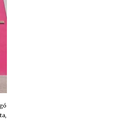
SUSCRIBIR
egó
ta,
ca de Privacidad
.