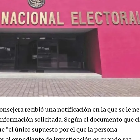
a
sé parte de
.
onsejera recibió una notificación en la que se le n
dirección de correo eletrónico y da
 información solicitada. Según el documento que ci
 No te preocupes, respetamos tu
Acepto la
Políti
ue “el único supuesto por el que la persona
eo basura a tu INBOX. Tu información
r al expediente de investigación es cuando sea