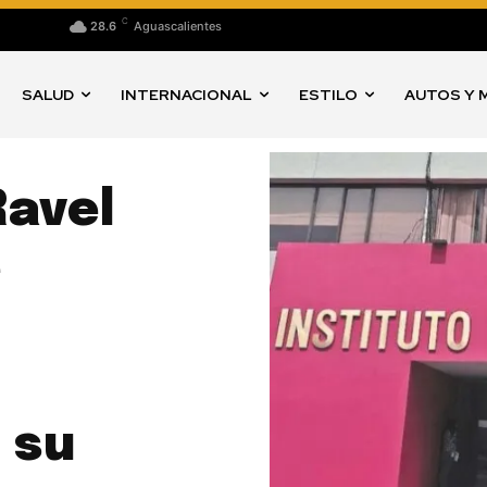
C
28.6
Aguascalientes
SALUD
INTERNACIONAL
ESTILO
AUTOS Y 
Ravel
e
 su