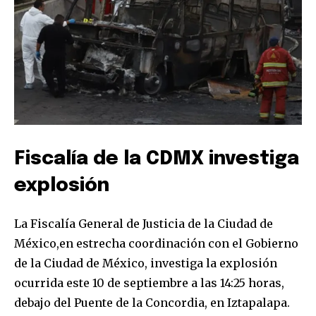
Fiscalía de la CDMX investiga
explosión
Únete a nuestra comunidad de
La Fiscalía General de Justicia de la Ciudad de
suscriptores y sé parte de la
México,en estrecha coordinación con el Gobierno
conversación.
de la Ciudad de México, investiga la explosión
ocurrida este 10 de septiembre a las 14:25 horas,
Para suscribirte, solo escribe tu dirección de correo eletrónico
debajo del Puente de la Concordia, en Iztapalapa.
y da click en el botón de "suscribir". No te preocupes,