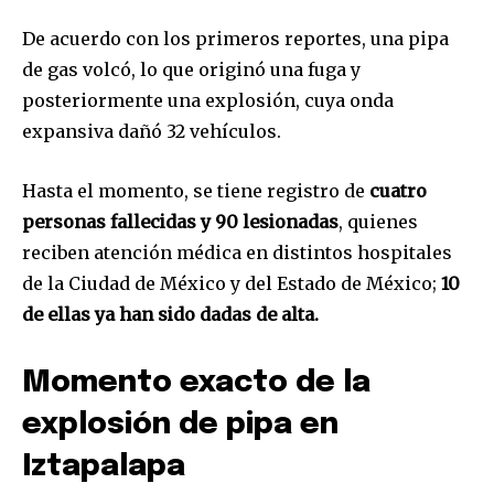
respetamos tu privacidad y no enviaremos correo basura a tu
INBOX. Tu información está segura con nosotros.
De acuerdo con los primeros reportes, una pipa
de gas volcó, lo que originó una fuga y
posteriormente una explosión, cuya onda
expansiva dañó 32 vehículos.
SUSCRIBIR
Hasta el momento, se tiene registro de
cuatro
personas fallecidas y 90 lesionadas
, quienes
Acepto la
Política de Privacidad
.
reciben atención médica en distintos hospitales
de la Ciudad de México y del Estado de México;
10
de ellas ya han sido dadas de alta.
32,111
32,214
11,243
Seguidores
Seguidores
Seguidores
Momento exacto de la
explosión de pipa en
Iztapalapa