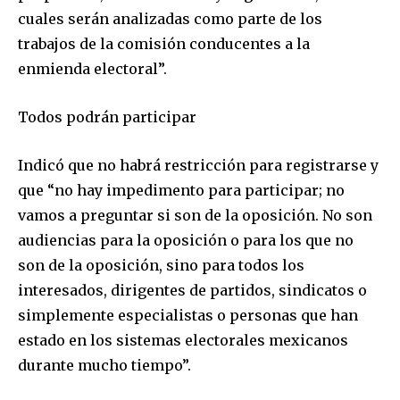
Únete a nuestra comunidad de
cuales serán analizadas como parte de los
suscriptores y sé parte de la
trabajos de la comisión conducentes a la
conversación.
enmienda electoral”.
Para suscribirte, solo escribe tu dirección de correo eletrónico
y da click en el botón de "suscribir". No te preocupes,
Todos podrán participar
respetamos tu privacidad y no enviaremos correo basura a tu
INBOX. Tu información está segura con nosotros.
Indicó que no habrá restricción para registrarse y
que “no hay impedimento para participar; no
vamos a preguntar si son de la oposición. No son
audiencias para la oposición o para los que no
SUSCRIBIR
son de la oposición, sino para todos los
interesados, dirigentes de partidos, sindicatos o
Acepto la
Política de Privacidad
.
simplemente especialistas o personas que han
estado en los sistemas electorales mexicanos
durante mucho tiempo”.
32,111
32,214
11,243
Seguidores
Seguidores
Seguidores