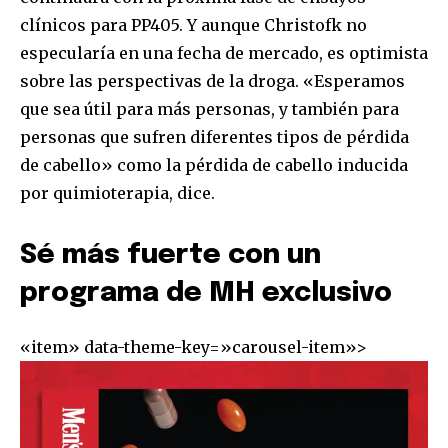
clínicos para PP405. Y aunque Christofk no
especularía en una fecha de mercado, es optimista
sobre las perspectivas de la droga. «Esperamos
que sea útil para más personas, y también para
personas que sufren diferentes tipos de pérdida
de cabello» como la pérdida de cabello inducida
por quimioterapia, dice.
Únete a nuestra comunidad de
suscriptores y sé parte de la
Sé más fuerte con un
conversación.
programa de MH exclusivo
Para suscribirte, solo escribe tu dirección de correo eletrónico
y da click en el botón de "suscribir". No te preocupes,
«item» data-theme-key=»carousel-item»>
respetamos tu privacidad y no enviaremos correo basura a tu
INBOX. Tu información está segura con nosotros.