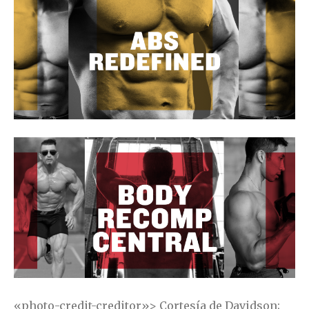
«photo-credit-creditor»> Cortesía de Davidson;