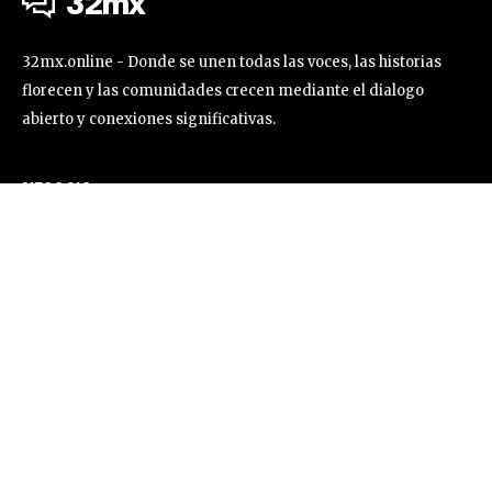
32mx
32mx.online - Donde se unen todas las voces, las historias
florecen y las comunidades crecen mediante el dialogo
abierto y conexiones significativas.
NEGOCIO
Sobre nosotros
Hazte socio
Trabaja con nosotros
Contacto
TENDENCIA
Aguascalientes