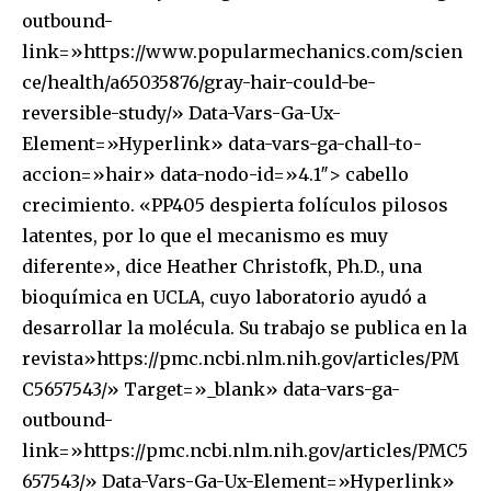
outbound-
link=»https://www.popularmechanics.com/scien
ce/health/a65035876/gray-hair-could-be-
reversible-study/» Data-Vars-Ga-Ux-
Element=»Hyperlink» data-vars-ga-chall-to-
accion=»hair» data-nodo-id=»4.1″> cabello
crecimiento. «PP405 despierta folículos pilosos
latentes, por lo que el mecanismo es muy
diferente», dice Heather Christofk, Ph.D., una
bioquímica en UCLA, cuyo laboratorio ayudó a
desarrollar la molécula. Su trabajo se publica en la
revista»https://pmc.ncbi.nlm.nih.gov/articles/PM
C5657543/» Target=»_blank» data-vars-ga-
outbound-
link=»https://pmc.ncbi.nlm.nih.gov/articles/PMC5
657543/» Data-Vars-Ga-Ux-Element=»Hyperlink»