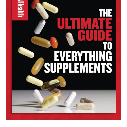
SUSCRIBIR
Acepto la
Política de Privacidad
.
32,111
32,214
11,243
Seguidores
Seguidores
Seguidores