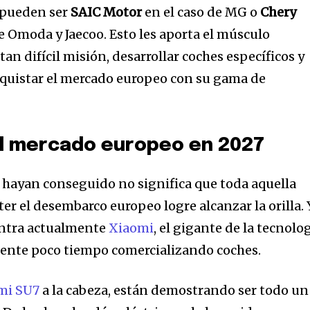
 pueden ser
SAIC Motor
en el caso de MG o
Chery
Omoda y Jaecoo. Esto les aporta el músculo
an difícil misión, desarrollar coches específicos y
onquistar el mercado europeo con su gama de
al mercado europeo en 2027
a
 hayan conseguido no significa que toda aquella
sé parte de
r el desembarco europeo logre alcanzar la orilla. 
.
entra actualmente
Xiaomi
, el gigante de la tecnolo
mente poco tiempo comercializando coches.
dirección de correo eletrónico y da
 No te preocupes, respetamos tu
Acepto la
Políti
mi SU7
a la cabeza, están demostrando ser todo un
eo basura a tu INBOX. Tu información