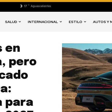
C
17
Aguascalientes
SALUD
INTERNACIONAL
ESTILO
AUTOS Y 
s en
, pero
rcado
ra:
a para