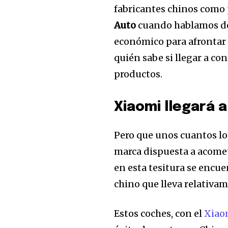
fabricantes chinos como
Auto
cuando hablamos de 
económico para afrontar t
quién sabe si llegar a c
productos.
Xiaomi llegará 
Únete a nuestr
comunidad de
Pero que unos cuantos lo
suscriptores y 
marca dispuesta a acomete
la conversación
en esta tesitura se encu
chino que lleva relativa
Para suscribirte, solo escribe tu 
click en el botón de "suscribir".
Estos coches, con el
Xiao
privacidad y no enviaremos corr
está segura con nosotros.