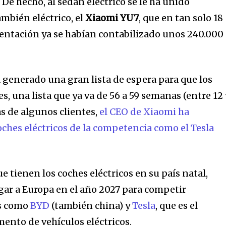
 De hecho, al sedán eléctrico se le ha unido
mbién eléctrico, el
Xiaomi YU7
, que en tan solo 18
entación ya se habían contabilizado unos 240.000
32,214
Seguidores
 generado una gran lista de espera para que los
es, una lista que ya va de 56 a 59 semanas (entre 12 
as de algunos clientes,
el CEO de Xiaomi ha
hes eléctricos de la competencia como el Tesla
e tienen los coches eléctricos en su país natal,
egar a Europa en el año 2027 para competir
s como
BYD
(también china) y
Tesla
, que es el
mento de vehículos eléctricos.