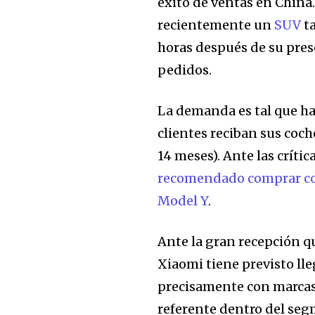
éxito de ventas en China.
recientemente un
SUV
ta
horas después de su pres
pedidos.
32,111
Seguidores
La demanda es tal que ha
clientes reciban sus coch
14 meses). Ante las crític
recomendado comprar coc
Model Y
.
Ante la gran recepción qu
Xiaomi tiene previsto ll
precisamente con marca
referente dentro del seg