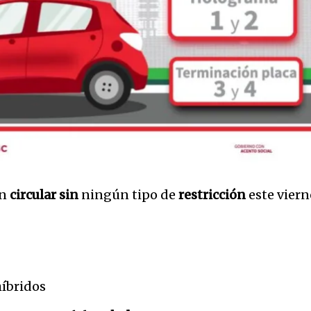
32,214
Seguidores
en
circular
sin
ningún tipo de
restricción
este viern
híbridos