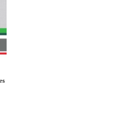
11,243
Seguidores
es