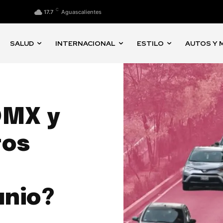
C
17.7
Aguascalientes
SALUD
INTERNACIONAL
ESTILO
AUTOS Y 
DMX y
tos
unio?