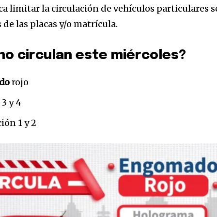
a limitar la circulación de vehículos particulares s
s de las placas y/o matrícula.
no circulan este miércoles?
do
rojo
3 y 4
a
ción 1 y 2
sé parte de
.
dirección de correo eletrónico y da
 No te preocupes, respetamos tu
Acepto la
Políti
eo basura a tu INBOX. Tu información