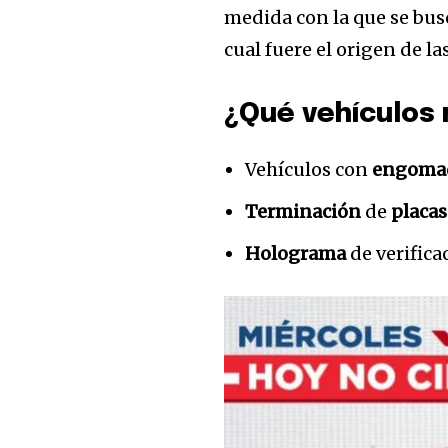
medida con la que se busc
cual fuere el origen de la
¿Qué vehículos 
Vehículos con
engoma
Terminación
de
placas
Únete a nuestr
comunidad de
Holograma
de verifica
suscriptores y 
la conversación
Para suscribirte, solo escribe tu 
click en el botón de "suscribir".
privacidad y no enviaremos corr
está segura con nosotros.