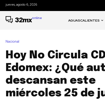
jueves, agosto 6, 2026
online
32mx
AGUASCALIENTES
Nacional
Hoy No Circula C
Edomex: ¿Qué au
descansan este
miércoles 25 de j