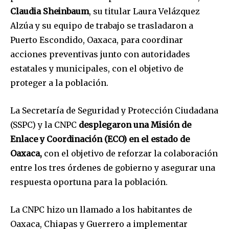
Claudia Sheinbaum
, su titular Laura Velázquez
Únete a nuestra comunidad de
Alzúa y su equipo de trabajo se trasladaron a
suscriptores y sé parte de la
Puerto Escondido, Oaxaca, para coordinar
conversación.
acciones preventivas junto con autoridades
Para suscribirte, solo escribe tu dirección de correo eletrónico
estatales y municipales, con el objetivo de
y da click en el botón de "suscribir". No te preocupes,
proteger a la población.
respetamos tu privacidad y no enviaremos correo basura a tu
INBOX. Tu información está segura con nosotros.
La Secretaría de Seguridad y Protección Ciudadana
(SSPC) y la CNPC
desplegaron una Misión de
Enlace y Coordinación (ECO) en el estado de
Oaxaca,
con el objetivo de reforzar la colaboración
SUSCRIBIR
entre los tres órdenes de gobierno y asegurar una
respuesta oportuna para la población.
Acepto la
Política de Privacidad
.
La CNPC hizo un llamado a los habitantes de
Oaxaca, Chiapas y Guerrero a implementar