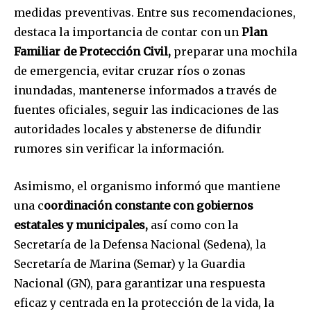
32,111
32,214
11,243
medidas preventivas. Entre sus recomendaciones,
Seguidores
Seguidores
Seguidores
destaca la importancia de contar con un
Plan
Familiar de Protección Civil,
preparar una mochila
de emergencia, evitar cruzar ríos o zonas
inundadas, mantenerse informados a través de
fuentes oficiales, seguir las indicaciones de las
autoridades locales y abstenerse de difundir
rumores sin verificar la información.
Asimismo, el organismo informó que mantiene
una c
oordinación constante con gobiernos
estatales y municipales,
así como con la
Secretaría de la Defensa Nacional (Sedena), la
Secretaría de Marina (Semar) y la Guardia
Nacional (GN), para garantizar una respuesta
eficaz y centrada en la protección de la vida, la