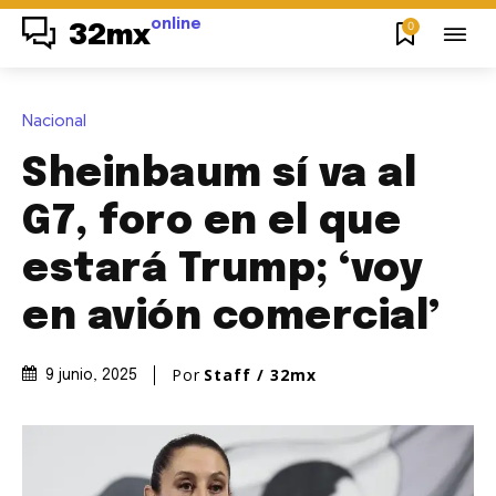
online
0
32mx
Nacional
Sheinbaum sí va al
G7, foro en el que
estará Trump; ‘voy
en avión comercial’
Por
Staff / 32mx
9 junio, 2025