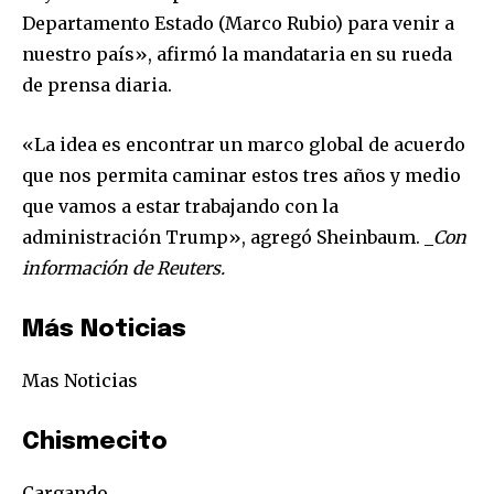
Únete a nuestra comunidad de
Departamento Estado (Marco Rubio) para venir a
suscriptores y sé parte de la
nuestro país», afirmó la mandataria en su rueda
conversación.
de prensa diaria.
Para suscribirte, solo escribe tu dirección de correo eletrónico
y da click en el botón de "suscribir". No te preocupes,
«La idea es encontrar un marco global de acuerdo
respetamos tu privacidad y no enviaremos correo basura a tu
que nos permita caminar estos tres años y medio
INBOX. Tu información está segura con nosotros.
que vamos a estar trabajando con la
administración Trump», agregó Sheinbaum. _
Con
información de Reuters.
SUSCRIBIR
Más Noticias
Mas Noticias
Acepto la
Política de Privacidad
.
Chismecito
32,111
32,214
11,243
Cargando