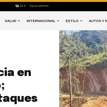
C
22.4
Aguascalientes
SALUD
INTERNACIONAL
ESTILO
AUTOS Y 
cia en
;
ataques