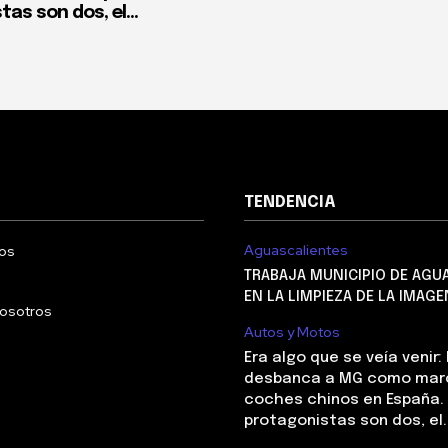
as son dos, el...
TENDENCIA
Aguascalientes
os
TRABAJA MUNICIPIO DE AGU
EN LA LIMPIEZA DE LA IMAG
nosotros
Autos y Motos
Era algo que se veía venir:
desbanca a MG como marc
coches chinos en España. 
protagonistas son dos, el..