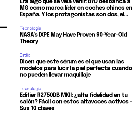
Era algo que se veía venir: BYD desbanca a
11,243
MG como marca líder en coches chinos en
España. Y los protagonistas son dos, el...
Seguidores
Tecnología
NASA’s IXPE May Have Proven 90-Year-Old
Theory
Estilo
Dicen que este sérum es el que usan las
modelos para lucir la piel perfecta cuando
no pueden llevar maquillaje
Tecnología
Edifier R2750DB MKII: ¿alta fidelidad en tu
salón? Fácil con estos altavoces activos –
Sus 10 claves