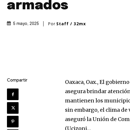
armados
Por
Staff / 32mx
5 mayo, 2025
Únete a nuestr
comunidad de
suscriptores y 
la conversación
Para suscribirte, solo escribe tu 
Compartir
Oaxaca, Oax., El gobiern
click en el botón de "suscribir".
asegura brindar atención 
privacidad y no enviaremos corr
está segura con nosotros.
mantienen los municipio
sin embargo, el clima de
aseguró la Unión de Com
(Ucizoni…