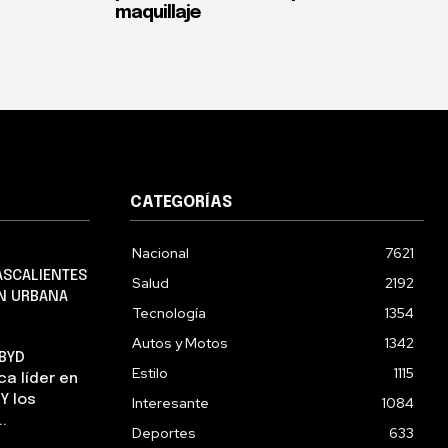
maquillaje
CATEGORÍAS
Nacional
7621
ASCALIENTES
Salud
2192
EN URBANA
Tecnología
1354
Autos y Motos
1342
 BYD
Estilo
1115
a líder en
Y los
Interesante
1084
.
Deportes
633