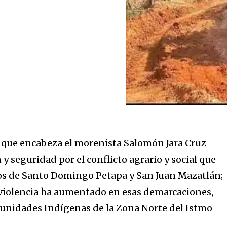
a
sé parte de
.
dirección de correo eletrónico y da
o que encabeza el morenista Salomón Jara Cruz
 No te preocupes, respetamos tu
Acepto la
Políti
y seguridad por el conflicto agrario y social que
eo basura a tu INBOX. Tu información
s de Santo Domingo Petapa y San Juan Mazatlán;
 violencia ha aumentado en esas demarcaciones,
unidades Indígenas de la Zona Norte del Istmo