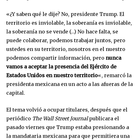
Acepto la
Política de Privacidad
.
«¿Y saben qué le dije? No, presidente Trump. El
territorio es inviolable, la soberanía es inviolable,
la soberanía no se vende (…) No hace falta, se
puede colaborar, podemos trabajar juntos, pero
32,111
32,214
11,243
Seguidores
Seguidores
Seguidores
ustedes en su territorio, nosotros en el nuestro
podemos compartir información, pero
nunca
vamos a aceptar la presencia del Ejército de
Estados Unidos en nuestro territorio
«, remarcó la
presidenta mexicana en un acto a las afueras de la
capital.
El tema volvió a ocupar titulares, después que el
periódico
The Wall Street Journal
publicara el
pasado viernes que Trump estaba presionando a
la mandataria mexicana para que permitiera una