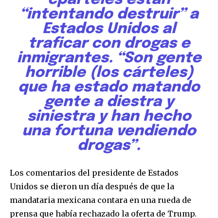
“intentando destruir” a
Estados Unidos al
traficar con drogas e
inmigrantes. “Son gente
horrible (los cárteles)
Únete a nuestra comunidad de
que ha estado matando
suscriptores y sé parte de la
conversación.
gente a diestra y
siniestra y han hecho
Para suscribirte, solo escribe tu dirección de correo eletrónico
una fortuna vendiendo
y da click en el botón de "suscribir". No te preocupes,
respetamos tu privacidad y no enviaremos correo basura a tu
drogas”.
INBOX. Tu información está segura con nosotros.
Los comentarios del presidente de Estados
Unidos se dieron un día después de que la
mandataria mexicana contara en una rueda de
prensa que había rechazado la oferta de Trump.
SUSCRIBIR