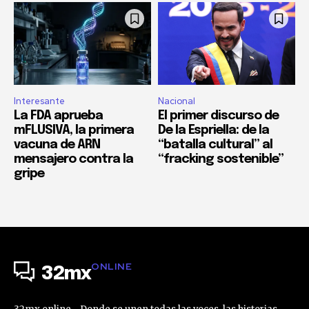
Interesante
Nacional
La FDA aprueba
El primer discurso de
mFLUSIVA, la primera
De la Espriella: de la
vacuna de ARN
“batalla cultural” al
mensajero contra la
“fracking sostenible”
gripe
ONLINE
32mx