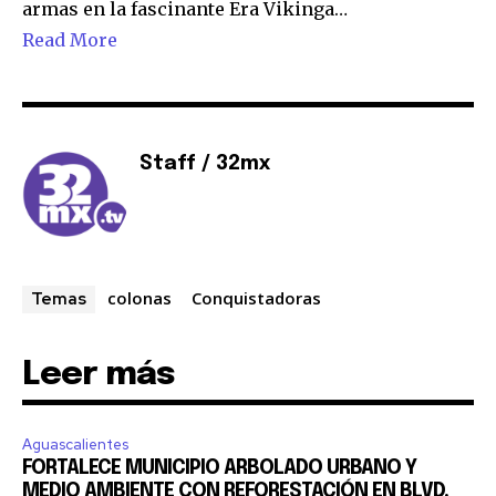
armas en la fascinante Era Vikinga…
Read More
Staff / 32mx
Únete a nuestra comunidad de
colonas
Conquistadoras
Temas
suscriptores y sé parte de la
conversación.
Leer más
Para suscribirte, solo escribe tu dirección de correo eletrónico
y da click en el botón de "suscribir". No te preocupes,
respetamos tu privacidad y no enviaremos correo basura a tu
Aguascalientes
INBOX. Tu información está segura con nosotros.
FORTALECE MUNICIPIO ARBOLADO URBANO Y
MEDIO AMBIENTE CON REFORESTACIÓN EN BLVD.