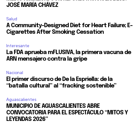
JOSÉ MARÍA CHÁVEZ
Salud
A Community-Designed Diet for Heart Failure; E-
SUSCRIBIR
Cigarettes After Smoking Cessation
Interesante
Acepto la
Política de Privacidad
.
La FDA aprueba mFLUSIVA, la primera vacuna de
ARN mensajero contra la gripe
Nacional
32,111
32,214
11,243
El primer discurso de De la Espriella: de la
Seguidores
Seguidores
Seguidores
“batalla cultural” al “fracking sostenible”
Aguascalientes
MUNICIPIO DE AGUASCALIENTES ABRE
CONVOCATORIA PARA EL ESPECTÁCULO “MITOS Y
LEYENDAS 2026”