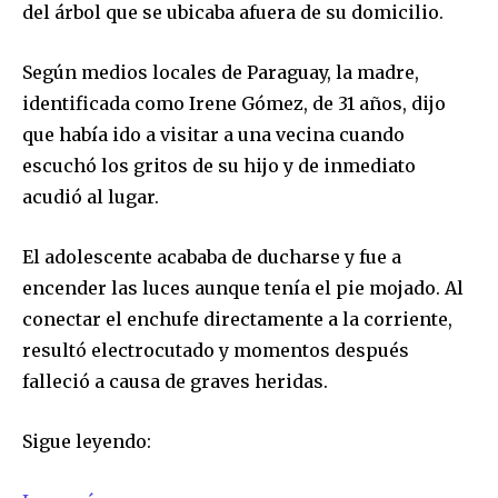
del árbol que se ubicaba afuera de su domicilio.
y da click en el botón de "suscribir". No te preocupes,
respetamos tu privacidad y no enviaremos correo basura a tu
INBOX. Tu información está segura con nosotros.
Según medios locales de Paraguay, la madre,
identificada como Irene Gómez, de 31 años, dijo
que había ido a visitar a una vecina cuando
escuchó los gritos de su hijo y de inmediato
acudió al lugar.
SUSCRIBIR
El adolescente acababa de ducharse y fue a
Acepto la
Política de Privacidad
.
encender las luces aunque tenía el pie mojado. Al
conectar el enchufe directamente a la corriente,
resultó electrocutado y momentos después
32,111
32,214
11,243
falleció a causa de graves heridas.
Seguidores
Seguidores
Seguidores
Sigue leyendo: