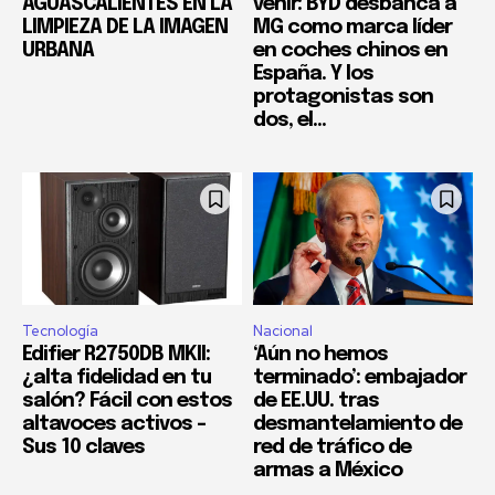
AGUASCALIENTES EN LA
venir: BYD desbanca a
LIMPIEZA DE LA IMAGEN
MG como marca líder
URBANA
en coches chinos en
España. Y los
protagonistas son
dos, el...
Tecnología
Nacional
Edifier R2750DB MKII:
‘Aún no hemos
¿alta fidelidad en tu
terminado’: embajador
salón? Fácil con estos
de EE.UU. tras
altavoces activos –
desmantelamiento de
Sus 10 claves
red de tráfico de
armas a México