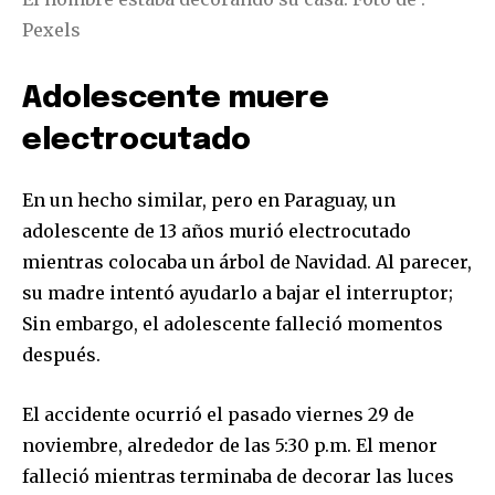
Pexels
Adolescente muere
electrocutado
En un hecho similar, pero en Paraguay, un
adolescente de 13 años murió electrocutado
mientras colocaba un árbol de Navidad. Al parecer,
su madre intentó ayudarlo a bajar el interruptor;
Sin embargo, el adolescente falleció momentos
después.
Únete a nuestra comunidad de
El accidente ocurrió el pasado viernes 29 de
suscriptores y sé parte de la
conversación.
noviembre, alrededor de las 5:30 p.m. El menor
falleció mientras terminaba de decorar las luces
Para suscribirte, solo escribe tu dirección de correo eletrónico