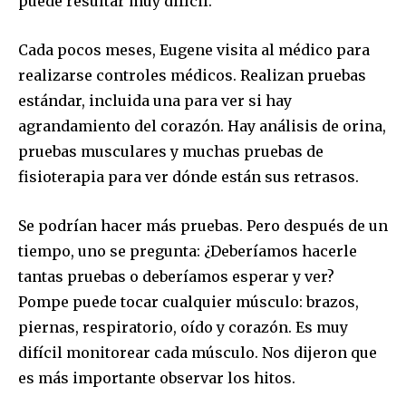
puede resultar muy difícil.
Cada pocos meses, Eugene visita al médico para
realizarse controles médicos. Realizan pruebas
estándar, incluida una para ver si hay
Únete a nuestra comunidad de
agrandamiento del corazón. Hay análisis de orina,
suscriptores y sé parte de la
pruebas musculares y muchas pruebas de
conversación.
fisioterapia para ver dónde están sus retrasos.
Para suscribirte, solo escribe tu dirección de correo eletrónico
y da click en el botón de "suscribir". No te preocupes,
Se podrían hacer más pruebas. Pero después de un
respetamos tu privacidad y no enviaremos correo basura a tu
tiempo, uno se pregunta: ¿Deberíamos hacerle
INBOX. Tu información está segura con nosotros.
tantas pruebas o deberíamos esperar y ver?
Pompe puede tocar cualquier músculo: brazos,
piernas, respiratorio, oído y corazón. Es muy
difícil monitorear cada músculo. Nos dijeron que
SUSCRIBIR
es más importante observar los hitos.