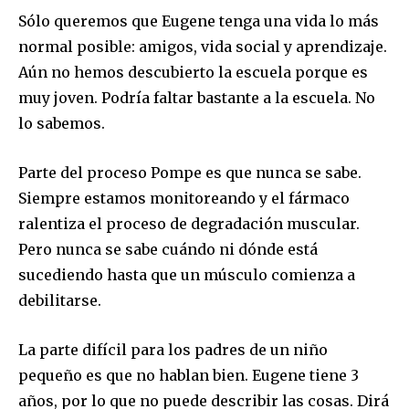
Acepto la
Política de Privacidad
.
Sólo queremos que Eugene tenga una vida lo más
normal posible: amigos, vida social y aprendizaje.
Aún no hemos descubierto la escuela porque es
32,111
32,214
11,243
muy joven. Podría faltar bastante a la escuela. No
Seguidores
Seguidores
Seguidores
lo sabemos.
Parte del proceso Pompe es que nunca se sabe.
Siempre estamos monitoreando y el fármaco
ralentiza el proceso de degradación muscular.
Pero nunca se sabe cuándo ni dónde está
sucediendo hasta que un músculo comienza a
debilitarse.
La parte difícil para los padres de un niño
pequeño es que no hablan bien. Eugene tiene 3
años, por lo que no puede describir las cosas. Dirá