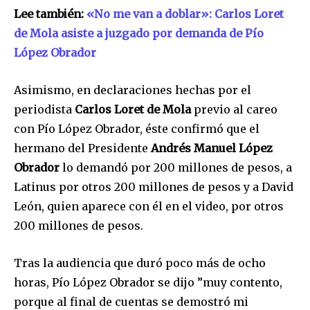
Lee también:
«No me van a doblar»: Carlos Loret
de Mola asiste a juzgado por demanda de Pío
López Obrador
Asimismo, en declaraciones hechas por el
periodista
Carlos Loret de Mola
previo al careo
con Pío López Obrador, éste confirmó que el
hermano del Presidente
Andrés Manuel López
Obrador
lo demandó por 200 millones de pesos, a
Latinus por otros 200 millones de pesos y a David
León, quien aparece con él en el video, por otros
200 millones de pesos.
Únete a nuestra comunidad de
suscriptores y sé parte de la
Tras la audiencia que duró poco más de ocho
conversación.
horas, Pío López Obrador se dijo ”muy contento,
porque al final de cuentas se demostró mi
Para suscribirte, solo escribe tu dirección de correo eletrónico