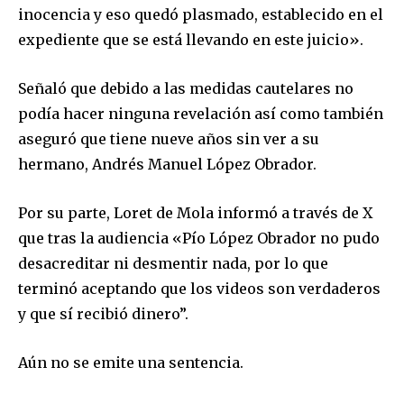
y da click en el botón de "suscribir". No te preocupes,
inocencia y eso quedó plasmado, establecido en el
respetamos tu privacidad y no enviaremos correo basura a tu
expediente que se está llevando en este juicio».
INBOX. Tu información está segura con nosotros.
Señaló que debido a las medidas cautelares no
podía hacer ninguna revelación así como también
aseguró que tiene nueve años sin ver a su
hermano, Andrés Manuel López Obrador.
SUSCRIBIR
Por su parte, Loret de Mola informó a través de X
Acepto la
Política de Privacidad
.
que tras la audiencia «Pío López Obrador no pudo
desacreditar ni desmentir nada, por lo que
terminó aceptando que los videos son verdaderos
32,111
32,214
11,243
y que sí recibió dinero”.
Seguidores
Seguidores
Seguidores
Aún no se emite una sentencia.