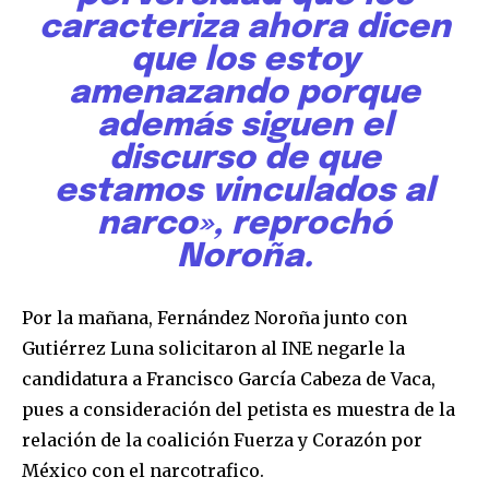
SUSCRIBIR
caracteriza ahora dicen
que los estoy
Acepto la
Política de Privacidad
.
amenazando porque
además siguen el
discurso de que
32,111
32,214
11,243
estamos vinculados al
Seguidores
Seguidores
Seguidores
narco», reprochó
Noroña.
Por la mañana, Fernández Noroña junto con
Gutiérrez Luna solicitaron al INE negarle la
candidatura a Francisco García Cabeza de Vaca,
pues a consideración del petista es muestra de la
relación de la coalición Fuerza y Corazón por
México con el narcotrafico.