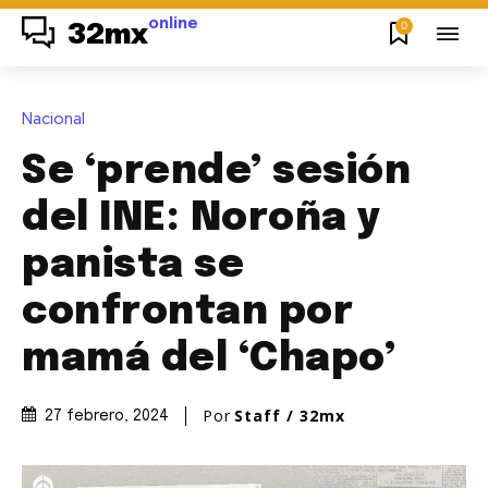
online
0
32mx
Nacional
Se ‘prende’ sesión
del INE: Noroña y
panista se
confrontan por
mamá del ‘Chapo’
Por
Staff / 32mx
27 febrero, 2024