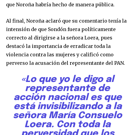
que Noroña habría hecho de manera pública.
Al final, Noroña aclaró que su comentario tenía la
intensión de que Sondón fuera políticamente
correcto al dirigirse a la señora Loera, pues
destacó la importancia de erradicar toda la
Únete a nuestra comunidad de
violencia contra las mujeres y calificó como
suscriptores y sé parte de la
perverso la acusación del representante del PAN.
conversación.
«Lo que yo le digo al
Para suscribirte, solo escribe tu dirección de correo eletrónico
representante de
y da click en el botón de "suscribir". No te preocupes,
respetamos tu privacidad y no enviaremos correo basura a tu
acción nacional es que
INBOX. Tu información está segura con nosotros.
está invisibilizando a la
señora María Consuelo
Loera. Con toda la
perversidad que los