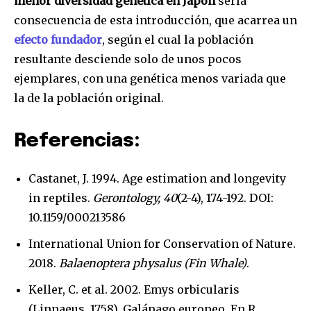
menor diversidad genética en Japón
sería
consecuencia de esta introducción, que acarrea un
efecto fundador
, según el cual la población
resultante desciende solo de unos pocos
ejemplares, con una genética menos variada que
la de la población original.
Referencias:
Castanet, J. 1994. Age estimation and longevity
in reptiles.
Gerontology, 40
(2-4), 174-192. DOI:
10.1159/000213586
International Union for Conservation of Nature.
2018.
Balaenoptera physalus (Fin Whale)
.
Keller, C. et al. 2002. Emys orbicularis
(Linnaeus, 1758). Galápago europeo. En R.