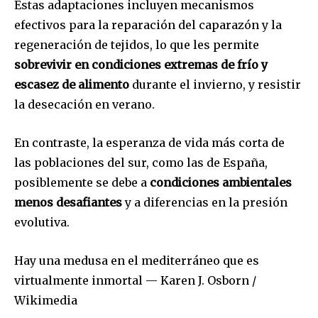
Estas adaptaciones incluyen mecanismos
efectivos para la reparación del caparazón y la
regeneración de tejidos, lo que les permite
sobrevivir en condiciones extremas de frío y
SUSCRIBIR
escasez de alimento
durante el invierno, y resistir
la desecación en verano.
Acepto la
Política de Privacidad
.
En contraste, la esperanza de vida más corta de
las poblaciones del sur, como las de España,
32,111
32,214
11,243
posiblemente se debe a
condiciones ambientales
Seguidores
Seguidores
Seguidores
menos desafiantes
y a diferencias en la presión
evolutiva.
Hay una medusa en el mediterráneo que es
virtualmente inmortal — Karen J. Osborn /
Wikimedia