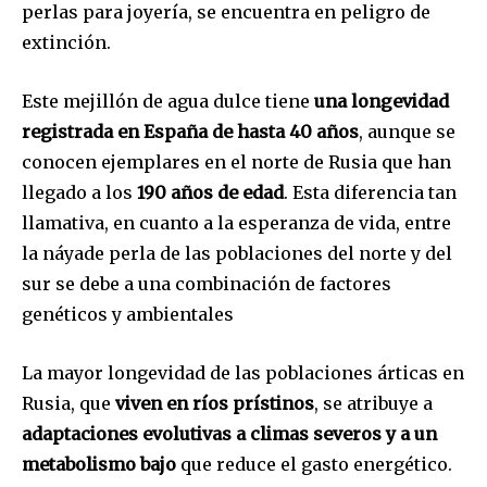
perlas para joyería, se encuentra en peligro de
extinción.
Este mejillón de agua dulce tiene
una longevidad
registrada en España de hasta 40 años
, aunque se
conocen ejemplares en el norte de Rusia que han
llegado a los
190 años de edad
. Esta diferencia tan
llamativa, en cuanto a la esperanza de vida, entre
la náyade perla de las poblaciones del norte y del
Únete a nuestra comunidad de
sur se debe a una combinación de factores
suscriptores y sé parte de la
genéticos y ambientales
conversación.
La mayor longevidad de las poblaciones árticas en
Para suscribirte, solo escribe tu dirección de correo eletrónico
Rusia, que
viven en ríos prístinos
, se atribuye a
y da click en el botón de "suscribir". No te preocupes,
respetamos tu privacidad y no enviaremos correo basura a tu
adaptaciones evolutivas a climas severos y a un
INBOX. Tu información está segura con nosotros.
metabolismo bajo
que reduce el gasto energético.