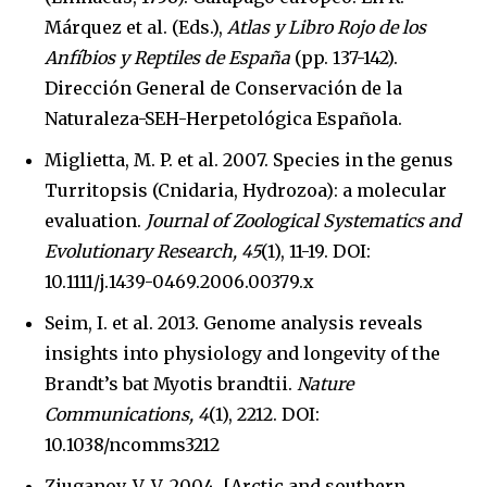
Márquez et al. (Eds.),
Atlas y Libro Rojo de los
Anfíbios y Reptiles de España
(pp. 137-142).
Dirección General de Conservación de la
Naturaleza-SEH-Herpetológica Española.
Miglietta, M. P. et al. 2007. Species in the genus
Turritopsis (Cnidaria, Hydrozoa): a molecular
evaluation.
Journal of Zoological Systematics and
Evolutionary Research, 45
(1), 11-19. DOI:
10.1111/j.1439-0469.2006.00379.x
Seim, I. et al. 2013. Genome analysis reveals
insights into physiology and longevity of the
Brandt’s bat Myotis brandtii.
Nature
Communications, 4
(1), 2212. DOI:
10.1038/ncomms3212
Ziuganov, V. V. 2004. [Arctic and southern