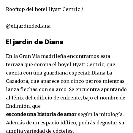
Rooftop del hotel Hyatt Centric /
@elljardindediana
El jardín de Diana
En la Gran Vía madrileña encontramos esta
terraza que corona el hoyel Hyatt Centric, que
cuenta con una guardiana especial: Diana La
Únete a nuestra comunidad de
Cazadora, que aparece con cinco perros mientras
suscriptores y sé parte de la
lanza flechas con su arco. Se encuentra apuntando
conversación.
al fénix del edificio de enfrente, bajo el nombre de
Endimión, que
Para suscribirte, solo escribe tu dirección de correo eletrónico
y da click en el botón de "suscribir". No te preocupes,
esconde una historia de amor
según la mitología.
respetamos tu privacidad y no enviaremos correo basura a tu
Además de un espacio idílico, podrás degustar su
INBOX. Tu información está segura con nosotros.
amplia variedad de cócteles.