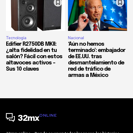
Tecnología
Nacional
Edifier R2750DB MKII:
‘Aún no hemos
¿alta fidelidad en tu
terminado’: embajador
salón? Fácil con estos
de EE.UU. tras
altavoces activos –
desmantelamiento de
Sus 10 claves
red de tráfico de
armas a México
ONLINE
32mx