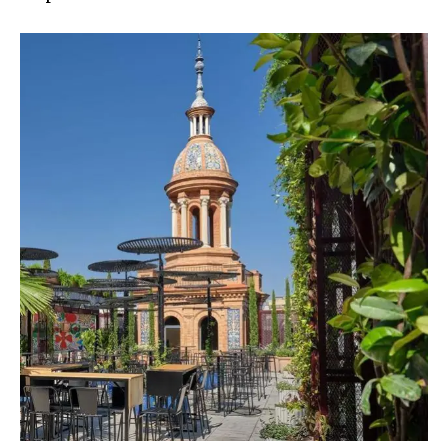
SUSCRIBIR
Acepto la
Política de Privacidad
.
32,111
32,214
11,243
Seguidores
Seguidores
Seguidores