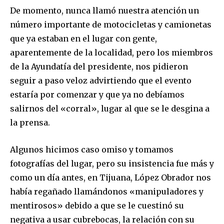
De momento, nunca llamó nuestra atención un
número importante de motocicletas y camionetas
que ya estaban en el lugar con gente,
aparentemente de la localidad, pero los miembros
SUSCRIBIR
de la Ayundatía del presidente, nos pidieron
seguir a paso veloz advirtiendo que el evento
Acepto la
Política de Privacidad
.
estaría por comenzar y que ya no debíamos
salirnos del «corral», lugar al que se le desgina a
la prensa.
32,111
32,214
11,243
Seguidores
Seguidores
Seguidores
Algunos hicimos caso omiso y tomamos
fotografías del lugar, pero su insistencia fue más y
como un día antes, en Tijuana, López Obrador nos
había regañado llamándonos «manipuladores y
mentirosos» debido a que se le cuestinó su
negativa a usar cubrebocas, la relación con su