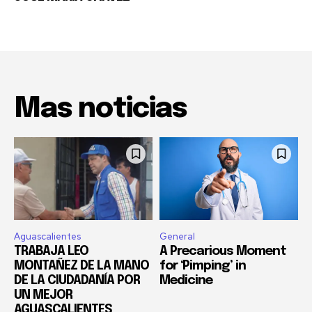
Mas noticias
Aguascalientes
General
TRABAJA LEO
A Precarious Moment
MONTAÑEZ DE LA MANO
for ‘Pimping’ in
DE LA CIUDADANÍA POR
Medicine
UN MEJOR
AGUASCALIENTES