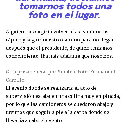
tomarnos todos una
foto en el lugar.
Alguien nos sugirió volver a las camionetas
rápido y seguir nuestro camino para no llegar
después que el presidente, de quien teníamos
conocimiento, iba más adelante que nosotros.
Gira presidencial por Sinaloa. Foto: Emmanuel
Únete a nuestra comunidad de
Carrillo.
suscriptores y sé parte de la
El evento donde se realizaría el acto de
conversación.
supervisión estaba en una colina muy empinada,
por lo que las camionetas se quedaron abajo y
Para suscribirte, solo escribe tu dirección de correo eletrónico
tuvimos que seguir a pie a la carpa donde se
y da click en el botón de "suscribir". No te preocupes,
respetamos tu privacidad y no enviaremos correo basura a tu
llevaría a cabo el evento.
INBOX. Tu información está segura con nosotros.