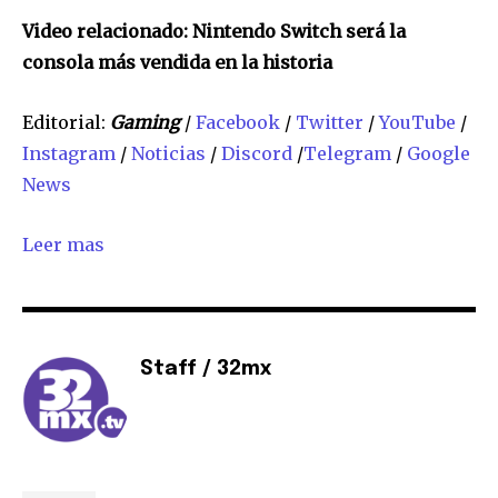
SUSCRIBIR
Video relacionado: Nintendo Switch será la
consola más vendida en la historia
Acepto la
Política de Privacidad
.
Editorial:
Gaming
/
Facebook
/
Twitter
/
YouTube
/
Instagram
/
Noticias
/
Discord
/
Telegram
/
Google
32,111
32,214
11,243
News
Seguidores
Seguidores
Seguidores
Leer mas
Staff / 32mx