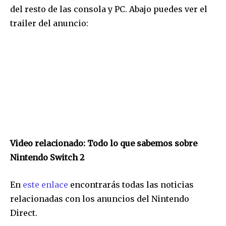
del resto de las consola y PC. Abajo puedes ver el
trailer del anuncio:
Únete a nuestra comunidad de
suscriptores y sé parte de la
conversación.
Para suscribirte, solo escribe tu dirección de correo eletrónico
Video relacionado: Todo lo que sabemos sobre
y da click en el botón de "suscribir". No te preocupes,
Nintendo Switch 2
respetamos tu privacidad y no enviaremos correo basura a tu
INBOX. Tu información está segura con nosotros.
En
este enlace
encontrarás todas las noticias
relacionadas con los anuncios del Nintendo
Direct.