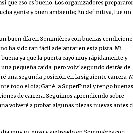
 así que eso es bueno. Los organizadores prepararo
ucha gente y buen ambiente; En definitiva, fue un
32,214
 un buen día en Sommières con buenas condicione
Seguidores
no ha sido tan fácil adelantar en esta pista. Mi
n buena ya que la puerta cayó muy rápidamente y
 una pequeña caída, pero volví segundo detrás de
é una segunda posición en la siguiente carrera. 
nte todo el día; Gané la SuperFinal y tengo buena
ciones de carrera; Seguimos aprendiendo sobre
na volveré a probar algunas piezas nuevas antes 
 día muy intenso y ajetreado en Sommières con