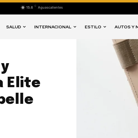
C
15.6
Aguascalientes
SALUD
INTERNACIONAL
ESTILO
AUTOS Y 
 y
 Elite
pelle