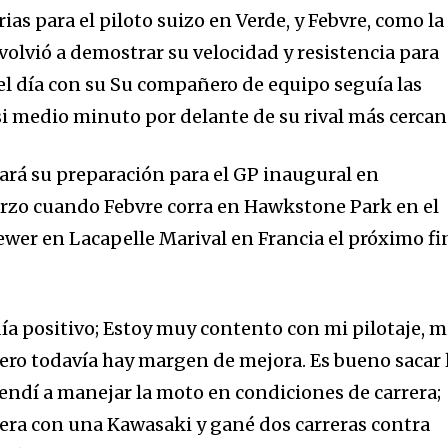
ias para el piloto suizo en Verde, y Febvre, como la
volvió a demostrar su velocidad y resistencia para
del día con su Su compañero de equipo seguía las
si medio minuto por delante de su rival más cercan
rá su preparación para el GP inaugural en
a
arzo cuando Febvre corra en Hawkstone Park en el
ewer en Lacapelle Marival en Francia el próximo fi
sé parte de
.
ía positivo; Estoy muy contento con mi pilotaje, m
dirección de correo eletrónico y da
pero todavía hay margen de mejora. Es bueno sacar 
 No te preocupes, respetamos tu
Acepto la
Políti
rendí a manejar la moto en condiciones de carrera;
eo basura a tu INBOX. Tu información
era con una Kawasaki y gané dos carreras contra