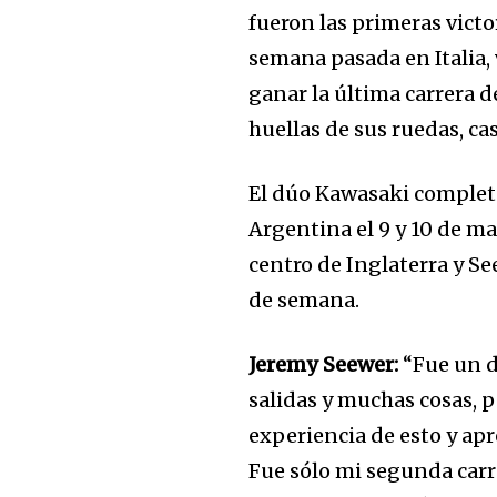
fueron las primeras victor
semana pasada en Italia, 
ganar la última carrera 
huellas de sus ruedas, ca
El dúo Kawasaki completa
Únete a nuestr
Argentina el 9 y 10 de m
comunidad de
centro de Inglaterra y Se
suscriptores y 
de semana.
la conversación
Jeremy Seewer:
“Fue un d
Para suscribirte, solo escribe tu 
salidas y muchas cosas, 
click en el botón de "suscribir".
experiencia de esto y ap
privacidad y no enviaremos corr
Fue sólo mi segunda carr
está segura con nosotros.