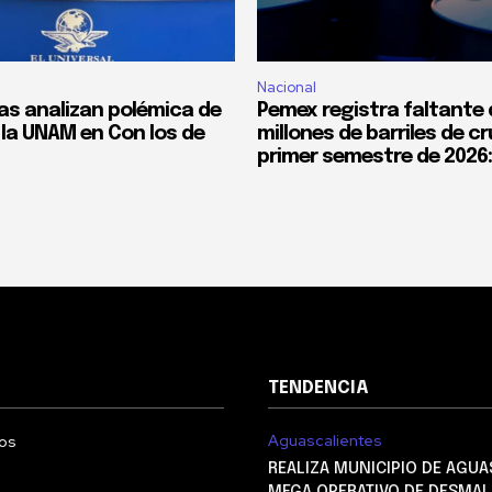
Nacional
tas analizan polémica de
Pemex registra faltante 
la UNAM en Con los de
millones de barriles de c
primer semestre de 2026
TENDENCIA
Aguascalientes
os
REALIZA MUNICIPIO DE AGUA