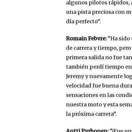
algunos pilotos rápidos,
una pista preciosa con m
día perfecto”.
32,111
Romain Febvre:
“Ha sido
Seguidores
de carrera y tiempo, pero 
primera salida no fue ta
también perdí tiempo en
Jeremy y nuevamente logr
velocidad fue buena dura
sensaciones en las condi
nuestra moto y esta sema
la próxima carrera”.
Antti Pyrhonen:
“¡Fue un