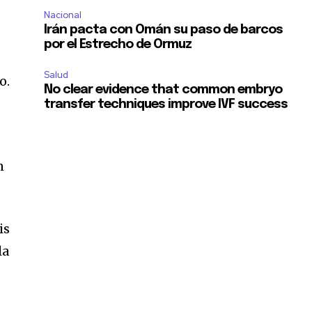
Nacional
Irán pacta con Omán su paso de barcos
por el Estrecho de Ormuz
Salud
o.
No clear evidence that common embryo
transfer techniques improve IVF success
n
is
SUSCRIBIR
la
ca de Privacidad
.