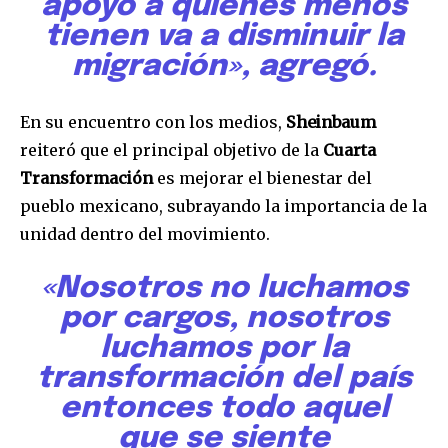
apoyo a quienes menos
conversación.
tienen va a disminuir la
Para suscribirte, solo escribe tu dirección de correo eletrónico
migración», agregó.
y da click en el botón de "suscribir". No te preocupes,
respetamos tu privacidad y no enviaremos correo basura a tu
INBOX. Tu información está segura con nosotros.
En su encuentro con los medios,
Sheinbaum
reiteró que el principal objetivo de la
Cuarta
Transformación
es mejorar el bienestar del
pueblo mexicano, subrayando la importancia de la
unidad dentro del movimiento.
SUSCRIBIR
«Nosotros no luchamos
Acepto la
Política de Privacidad
.
por cargos, nosotros
luchamos por la
transformación del país
32,111
32,214
11,243
entonces todo aquel
Seguidores
Seguidores
Seguidores
que se siente