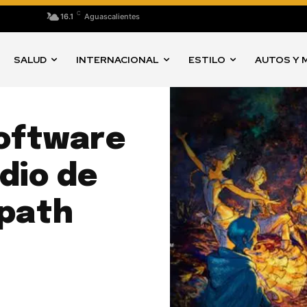
C
16.1
Aguascalientes
SALUD
INTERNACIONAL
ESTILO
AUTOS Y 
oftware
dio de
opath