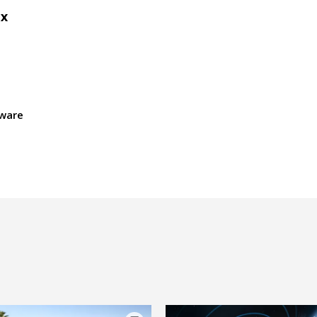
mx
ware