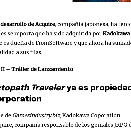
 desarrollo de Acquire
, compañía japonesa, ha teni
s se reporta que ha sido adquirida por
Kadokawa
ue es dueña de FromSoftware y que ahora ha sumad
idad a sus filas.
 II – Tráiler de Lanzamiento
topath Traveler
ya es propieda
rporation
te de
Gamesindustry.biz
, Kadokawa Coporation
uire, compañía responsable de los geniales JRPG 