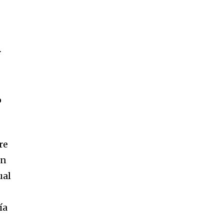
:
o
re
an
ual
ía