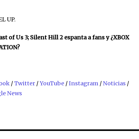
EL UP.
t of Us 3; Silent Hill 2 espanta a fans y ¿XBOX
TATION?
ook
/
Twitter
/
YouTube
/
Instagram
/
Noticias
/
le News