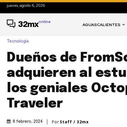
jueves, agosto 6, 2026
online
32mx
AGUASCALIENTES
Tecnología
Dueños de FromS
adquieren al estu
los geniales Oct
Traveler
Por
Staff / 32mx
8 febrero, 2024