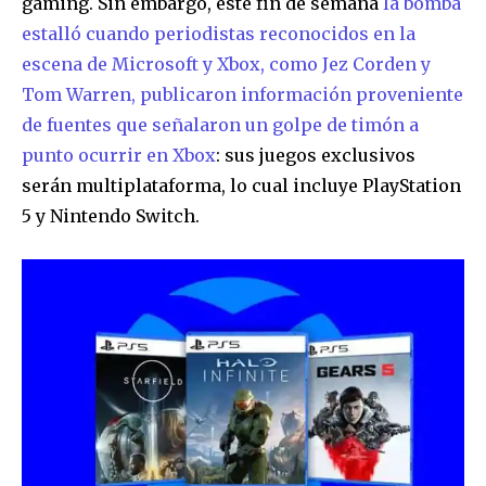
gaming. Sin embargo, este fin de semana
la bomba
estalló cuando periodistas reconocidos en la
escena de Microsoft y Xbox, como Jez Corden y
Tom Warren, publicaron información proveniente
de fuentes que señalaron un golpe de timón a
punto ocurrir en Xbox
: sus juegos exclusivos
serán multiplataforma, lo cual incluye PlayStation
5 y Nintendo Switch.