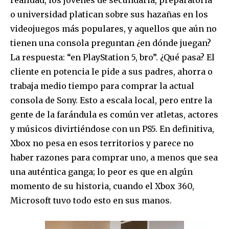
realidad, los jóvenes de secundaria, preparatoria
Acepto la
Política de Privacidad
.
o universidad platican sobre sus hazañas en los
videojuegos más populares, y aquellos que aún no
tienen una consola preguntan ¿en dónde juegan?
32,111
32,214
11,243
La respuesta: “en PlayStation 5, bro”. ¿Qué pasa? El
Seguidores
Seguidores
Seguidores
cliente en potencia le pide a sus padres, ahorra o
trabaja medio tiempo para comprar la actual
consola de Sony. Esto a escala local, pero entre la
gente de la farándula es común ver atletas, actores
y músicos divirtiéndose con un PS5. En definitiva,
Xbox no pesa en esos territorios y parece no
haber razones para comprar uno, a menos que sea
una auténtica ganga; lo peor es que en algún
momento de su historia, cuando el Xbox 360,
Microsoft tuvo todo esto en sus manos.