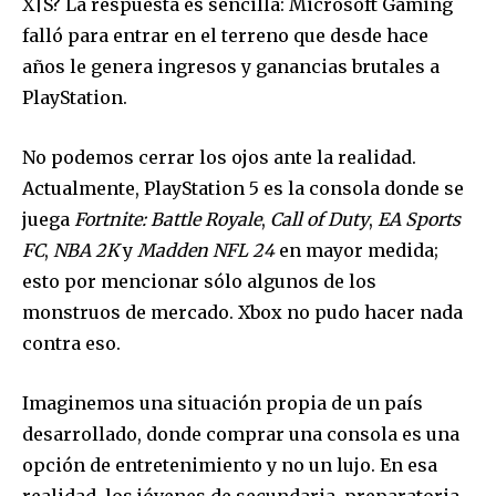
X|S? La respuesta es sencilla: Microsoft Gaming
falló para entrar en el terreno que desde hace
años le genera ingresos y ganancias brutales a
PlayStation.
Únete a nuestra comunidad de
No podemos cerrar los ojos ante la realidad.
suscriptores y sé parte de la
Actualmente, PlayStation 5 es la consola donde se
conversación.
juega
Fortnite: Battle Royale
,
Call of Duty
,
EA Sports
Para suscribirte, solo escribe tu dirección de correo eletrónico
FC
,
NBA 2K
y
Madden NFL 24
en mayor medida;
y da click en el botón de "suscribir". No te preocupes,
esto por mencionar sólo algunos de los
respetamos tu privacidad y no enviaremos correo basura a tu
monstruos de mercado. Xbox no pudo hacer nada
INBOX. Tu información está segura con nosotros.
contra eso.
Imaginemos una situación propia de un país
desarrollado, donde comprar una consola es una
SUSCRIBIR
opción de entretenimiento y no un lujo. En esa