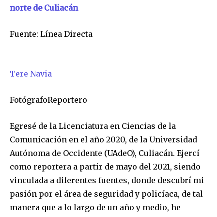
norte de Culiacán
Fuente: Línea Directa
SUSCRIBIR
Tere Navia
Acepto la
Política de Privacidad
.
FotógrafoReportero
Egresé de la Licenciatura en Ciencias de la
32,111
32,214
11,243
Comunicación en el año 2020, de la Universidad
Seguidores
Seguidores
Seguidores
Autónoma de Occidente (UAdeO), Culiacán. Ejercí
como reportera a partir de mayo del 2021, siendo
vinculada a diferentes fuentes, donde descubrí mi
pasión por el área de seguridad y policíaca, de tal
manera que a lo largo de un año y medio, he