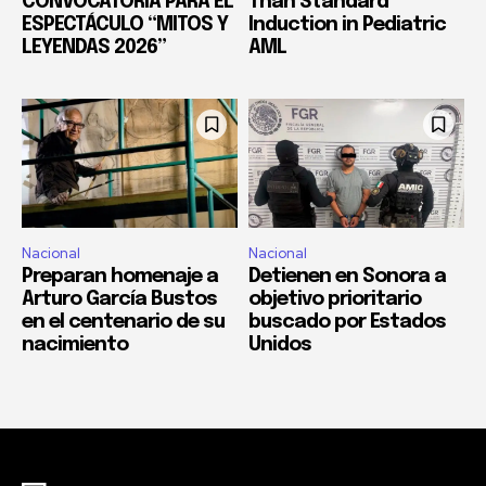
CONVOCATORIA PARA EL
Than Standard
ESPECTÁCULO “MITOS Y
Induction in Pediatric
LEYENDAS 2026”
AML
Nacional
Nacional
Preparan homenaje a
Detienen en Sonora a
Arturo García Bustos
objetivo prioritario
en el centenario de su
buscado por Estados
nacimiento
Unidos