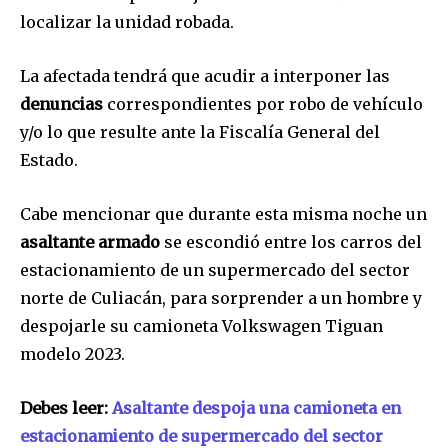
localizar la unidad robada.
La afectada tendrá que acudir a interponer las
denuncias
correspondientes por robo de vehículo
y/o lo que resulte ante la Fiscalía General del
Estado.
Cabe mencionar que durante esta misma noche un
asaltante armado
se escondió entre los carros del
estacionamiento de un supermercado del sector
Únete a nuestra comunidad de
norte de Culiacán, para sorprender a un hombre y
suscriptores y sé parte de la
despojarle su camioneta Volkswagen Tiguan
conversación.
modelo 2023.
Para suscribirte, solo escribe tu dirección de correo eletrónico
y da click en el botón de "suscribir". No te preocupes,
Debes leer:
Asaltante despoja una camioneta en
respetamos tu privacidad y no enviaremos correo basura a tu
estacionamiento de supermercado del sector
INBOX. Tu información está segura con nosotros.