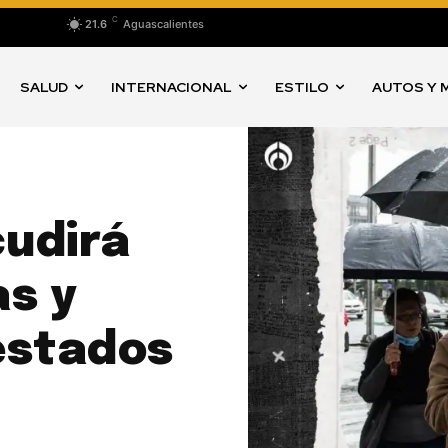
C
21.6
Aguascalientes
SALUD
INTERNACIONAL
ESTILO
AUTOS Y 
cudirá
as y
estados