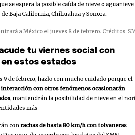
ue se espera la posible caída de nieve o aguanieve
de Baja California, Chihuahua y Sonora.
entrará a México el jueves 8 de febrero. Créditos: 
32,214
Seguidores
sacude tu viernes social con
 en estos estados
rnes 9 de febrero, hazlo con mucho cuidado porque el
n interacción con otros fenómenos ocasionarán
ados
, mantendrán la posibilidad de nieve en el nor
 entidades más.
arán con
rachas de hasta 80 km/h con tolvaneras
 y Durango, de acuerdo con los datos del SMN.