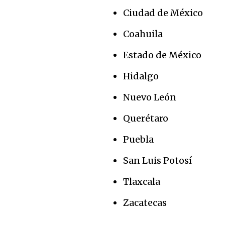
Ciudad de México
Coahuila
Estado de México
Hidalgo
Nuevo León
Únete a nuestr
Querétaro
comunidad de
Puebla
suscriptores y 
la conversación
San Luis Potosí
Tlaxcala
Para suscribirte, solo escribe tu 
click en el botón de "suscribir".
Zacatecas
privacidad y no enviaremos corr
está segura con nosotros.