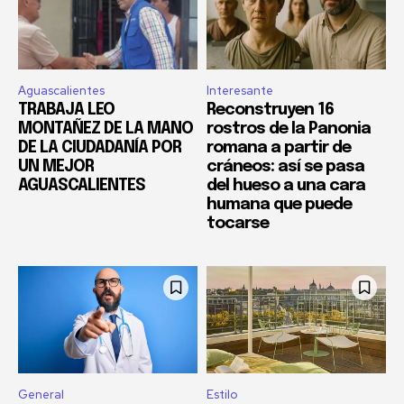
Aguascalientes
Interesante
TRABAJA LEO
Reconstruyen 16
MONTAÑEZ DE LA MANO
rostros de la Panonia
DE LA CIUDADANÍA POR
romana a partir de
UN MEJOR
cráneos: así se pasa
AGUASCALIENTES
del hueso a una cara
humana que puede
tocarse
General
Estilo