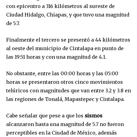
con epicentro a 316 kilómetros al sureste de
Ciudad Hidalgo, Chiapas, y que tuvo una magnitud
de 5.7.
Finalmente el tercero se presentó a 44 kilómetros
al oeste del municipio de Cintalapa en punto de
las 19:51 horas y con una magnitud de 4.1.
No obstante, entre las 00:00 horas y las 05:00
horas se presentaron otros cinco movimientos
telúricos con magnitudes que van entre 3.2 y 3.8 en
las regiones de Tonalá, Mapastepec y Cintalapa.
Cabe señalar que pese a que los
sismos
Únete a nuestra comunidad de
alcanzaron hasta una magnitud de 5.7 no fueron
suscriptores y sé parte de la
perceptibles en la Ciudad de México, además