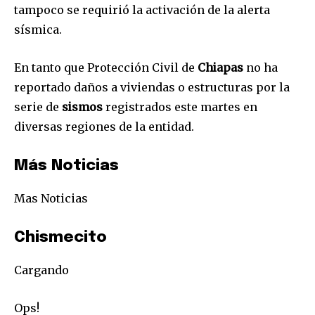
conversación.
tampoco se requirió la activación de la alerta
sísmica.
Para suscribirte, solo escribe tu dirección de correo eletrónico
y da click en el botón de "suscribir". No te preocupes,
respetamos tu privacidad y no enviaremos correo basura a tu
En tanto que Protección Civil de
Chiapas
no ha
INBOX. Tu información está segura con nosotros.
reportado daños a viviendas o estructuras por la
serie de
sismos
registrados este martes en
diversas regiones de la entidad.
Más Noticias
SUSCRIBIR
Mas Noticias
Acepto la
Política de Privacidad
.
Chismecito
32,111
32,214
11,243
Cargando
Seguidores
Seguidores
Seguidores
Ops!